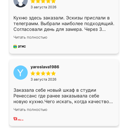
3 августа 2026
Кухню здесь заказали. Эскизы прислали в
телеграмм. Выбрали наиболее подходящий.
Согласовали день для замера. Через 3
недели кухня была уже готова. Остались
Читать полностью
довольны работой. Спасибо Ренессанс
мебель за качественную работу!
yaroslava1986
3 августа 2026
Заказала себе новый шкаф в студии
Ренессанс где ранее заказывала себе
новую кухню.Чего искать, когда качеством
вполне довольна. Служит кухня уже почти
Читать полностью
два года, нареканий нет.