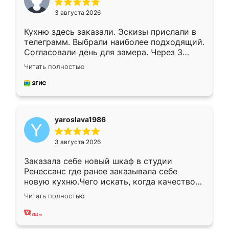
3 августа 2026
Кухню здесь заказали. Эскизы прислали в
телеграмм. Выбрали наиболее подходящий.
Согласовали день для замера. Через 3
недели кухня была уже готова. Остались
Читать полностью
довольны работой. Спасибо Ренессанс
мебель за качественную работу!
yaroslava1986
3 августа 2026
Заказала себе новый шкаф в студии
Ренессанс где ранее заказывала себе
новую кухню.Чего искать, когда качеством
вполне довольна. Служит кухня уже почти
Читать полностью
два года, нареканий нет.