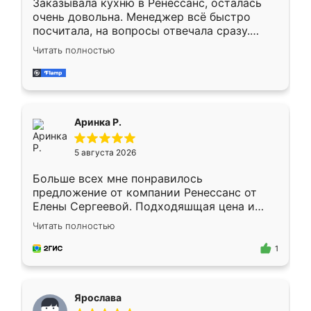
Заказывала кухню в Ренессанс, осталась
очень довольна. Менеджер всё быстро
посчитала, на вопросы отвечала сразу.
Замерщик приехал в субботу, подошёл к
Читать полностью
делу со всей ответственностью. Собрали
за день, ребята работали аккуратно, даже
пыли почти не было. Качество отличное,
ящики ходят плавно, ничего не скрипит.
Всё подошло как влитое.
Аринка Р.
5 августа 2026
Больше всех мне понравилось
предложение от компании Ренессанс от
Елены Сергеевой. Подходяшщая цена и
короткие сроки изготовления. Приехавший
Читать полностью
для замера сотрудник Владислав
предложил по моему эскизу самый
1
подходящий вариант шкафа. Немного его
видоизменил, получилось даже лучше, чем
я хотела.
Ярослава