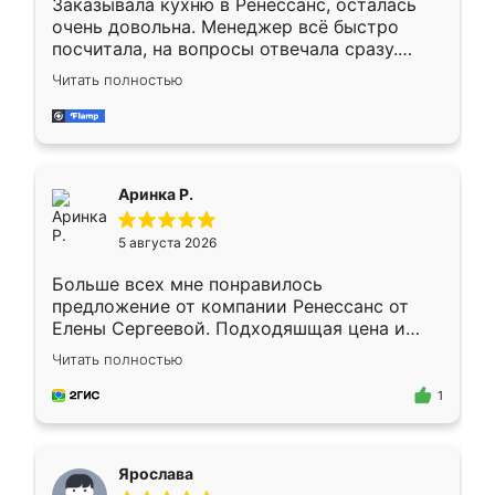
Заказывала кухню в Ренессанс, осталась
очень довольна. Менеджер всё быстро
посчитала, на вопросы отвечала сразу.
Замерщик приехал в субботу, подошёл к
Читать полностью
делу со всей ответственностью. Собрали
за день, ребята работали аккуратно, даже
пыли почти не было. Качество отличное,
ящики ходят плавно, ничего не скрипит.
Всё подошло как влитое.
Аринка Р.
5 августа 2026
Больше всех мне понравилось
предложение от компании Ренессанс от
Елены Сергеевой. Подходяшщая цена и
короткие сроки изготовления. Приехавший
Читать полностью
для замера сотрудник Владислав
предложил по моему эскизу самый
1
подходящий вариант шкафа. Немного его
видоизменил, получилось даже лучше, чем
я хотела.
Ярослава