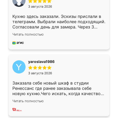
3 августа 2026
Кухню здесь заказали. Эскизы прислали в
телеграмм. Выбрали наиболее подходящий.
Согласовали день для замера. Через 3
недели кухня была уже готова. Остались
Читать полностью
довольны работой. Спасибо Ренессанс
мебель за качественную работу!
yaroslava1986
3 августа 2026
Заказала себе новый шкаф в студии
Ренессанс где ранее заказывала себе
новую кухню.Чего искать, когда качеством
вполне довольна. Служит кухня уже почти
Читать полностью
два года, нареканий нет.