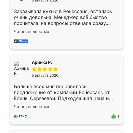
6 августа 2026
мебели буду заказывать только здесь.
Заказывала кухню в Ренессанс, осталась
очень довольна. Менеджер всё быстро
посчитала, на вопросы отвечала сразу.
Замерщик приехал в субботу, подошёл к
Читать полностью
делу со всей ответственностью. Собрали
за день, ребята работали аккуратно, даже
пыли почти не было. Качество отличное,
ящики ходят плавно, ничего не скрипит.
Всё подошло как влитое.
Аринка Р.
5 августа 2026
Больше всех мне понравилось
предложение от компании Ренессанс от
Елены Сергеевой. Подходяшщая цена и
короткие сроки изготовления. Приехавший
Читать полностью
для замера сотрудник Владислав
предложил по моему эскизу самый
1
подходящий вариант шкафа. Немного его
видоизменил, получилось даже лучше, чем