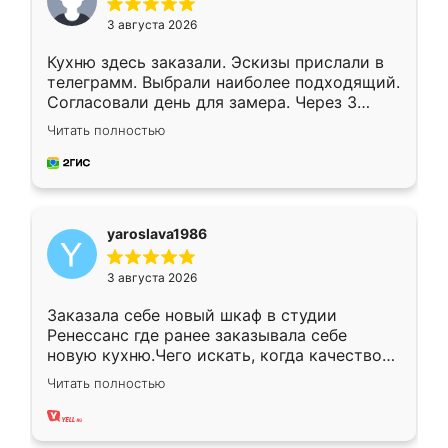
3 августа 2026
Кухню здесь заказали. Эскизы прислали в
телеграмм. Выбрали наиболее подходящий.
Согласовали день для замера. Через 3
недели кухня была уже готова. Остались
Читать полностью
довольны работой. Спасибо Ренессанс
мебель за качественную работу!
yaroslava1986
3 августа 2026
Заказала себе новый шкаф в студии
Ренессанс где ранее заказывала себе
новую кухню.Чего искать, когда качеством
вполне довольна. Служит кухня уже почти
Читать полностью
два года, нареканий нет.