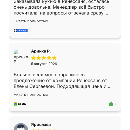
Заказывала кухню в Ренессанс, осталась
очень довольна. Менеджер всё быстро
посчитала, на вопросы отвечала сразу.
Замерщик приехал в субботу, подошёл к
Читать полностью
делу со всей ответственностью. Собрали
за день, ребята работали аккуратно, даже
пыли почти не было. Качество отличное,
ящики ходят плавно, ничего не скрипит.
Всё подошло как влитое.
Аринка Р.
5 августа 2026
Больше всех мне понравилось
предложение от компании Ренессанс от
Елены Сергеевой. Подходяшщая цена и
короткие сроки изготовления. Приехавший
Читать полностью
для замера сотрудник Владислав
предложил по моему эскизу самый
1
подходящий вариант шкафа. Немного его
видоизменил, получилось даже лучше, чем
я хотела.
Ярослава