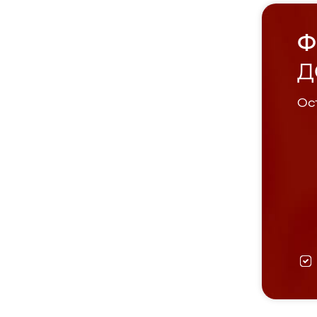
Ф
Д
Ост