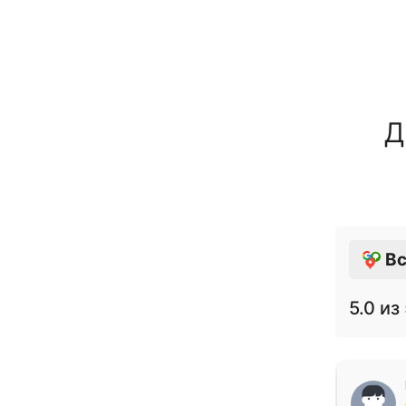
Д
Вс
5.0
из 