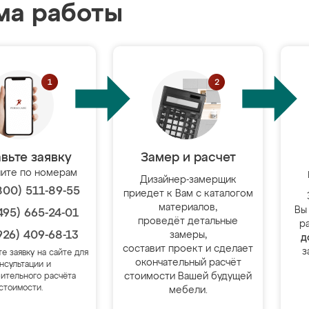
ма работы
вьте заявку
Замер и расчет
ите по номерам
Дизайнер-замерщик
800) 511-89-55
приедет к Вам с каталогом
материалов,
Вы
495) 665-24-01
проведёт детальные
р
926) 409-68-13
замеры,
д
составит проект и сделает
з
те заявку на сайте для
окончательный расчёт
нсультации и
стоимости Вашей будущей
ительного расчёта
стоимости.
мебели.