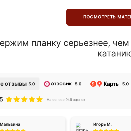
ПОСМОТРЕТЬ МАТ
ержим планку серьезнее, чем
катани
е отзывы
5.0
5.0
5.0
5
На основе
945
оценок
Мальвина
Игорь М.