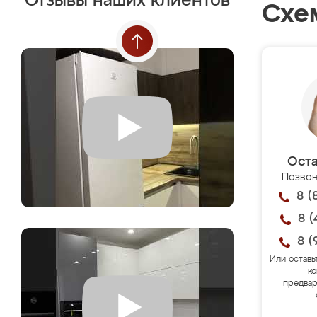
Отзывы наших клиентов
Схе
Оста
Позвон
8 (
8 (
8 (
Или оставь
ко
предвар