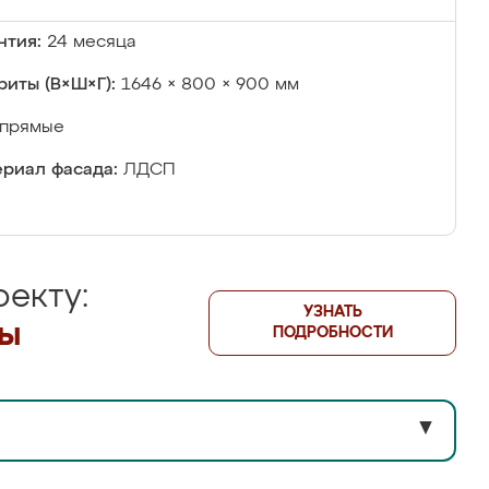
нтия:
24 месяца
риты (В×Ш×Г):
1646 × 800 × 900 мм
прямые
риал фасада:
ЛДСП
екту:
УЗНАТЬ
лы
ПОДРОБНОСТИ
▼