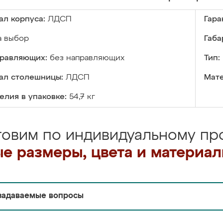
ал корпуса:
ЛДСП
Гара
а выбор
Габа
правляющих:
без направляющих
Тип:
ал столешницы:
ЛДСП
Мате
елия в упаковке:
54,7 кг
товим по индивидуальному про
е размеры, цвета и материа
задаваемые вопросы