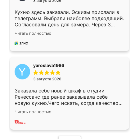
3 августа 2026
Кухню здесь заказали. Эскизы прислали в
телеграмм. Выбрали наиболее подходящий.
Согласовали день для замера. Через 3
недели кухня была уже готова. Остались
Читать полностью
довольны работой. Спасибо Ренессанс
мебель за качественную работу!
yaroslava1986
3 августа 2026
Заказала себе новый шкаф в студии
Ренессанс где ранее заказывала себе
новую кухню.Чего искать, когда качеством
вполне довольна. Служит кухня уже почти
Читать полностью
два года, нареканий нет.