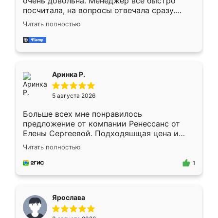
очень довольна. Менеджер всё быстро
посчитала, на вопросы отвечала сразу.
Замерщик приехал в субботу, подошёл к
Читать полностью
делу со всей ответственностью. Собрали
за день, ребята работали аккуратно, даже
пыли почти не было. Качество отличное,
ящики ходят плавно, ничего не скрипит.
Всё подошло как влитое.
Аринка Р.
5 августа 2026
Больше всех мне понравилось
предложение от компании Ренессанс от
Елены Сергеевой. Подходяшщая цена и
короткие сроки изготовления. Приехавший
Читать полностью
для замера сотрудник Владислав
предложил по моему эскизу самый
1
подходящий вариант шкафа. Немного его
видоизменил, получилось даже лучше, чем
я хотела.
Ярослава