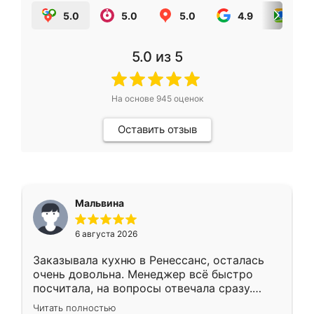
5.0
5.0
5.0
4.9
5.0
5.0
из 5
На основе
945
оценок
Оставить отзыв
Мальвина
6 августа 2026
Заказывала кухню в Ренессанс, осталась
очень довольна. Менеджер всё быстро
посчитала, на вопросы отвечала сразу.
Замерщик приехал в субботу, подошёл к
Читать полностью