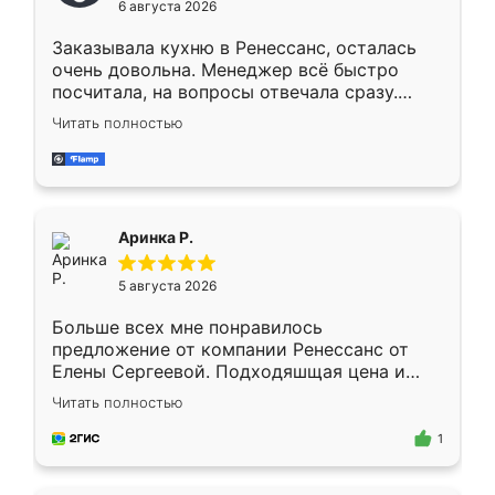
6 августа 2026
мебели буду заказывать только здесь.
Заказывала кухню в Ренессанс, осталась
очень довольна. Менеджер всё быстро
посчитала, на вопросы отвечала сразу.
Замерщик приехал в субботу, подошёл к
Читать полностью
делу со всей ответственностью. Собрали
за день, ребята работали аккуратно, даже
пыли почти не было. Качество отличное,
ящики ходят плавно, ничего не скрипит.
Всё подошло как влитое.
Аринка Р.
5 августа 2026
Больше всех мне понравилось
предложение от компании Ренессанс от
Елены Сергеевой. Подходяшщая цена и
короткие сроки изготовления. Приехавший
Читать полностью
для замера сотрудник Владислав
предложил по моему эскизу самый
1
подходящий вариант шкафа. Немного его
видоизменил, получилось даже лучше, чем