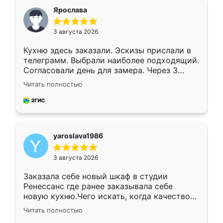
я хотела.
Ярослава
3 августа 2026
Кухню здесь заказали. Эскизы прислали в
телеграмм. Выбрали наиболее подходящий.
Согласовали день для замера. Через 3
недели кухня была уже готова. Остались
Читать полностью
довольны работой. Спасибо Ренессанс
мебель за качественную работу!
yaroslava1986
3 августа 2026
Заказала себе новый шкаф в студии
Ренессанс где ранее заказывала себе
новую кухню.Чего искать, когда качеством
вполне довольна. Служит кухня уже почти
Читать полностью
два года, нареканий нет.