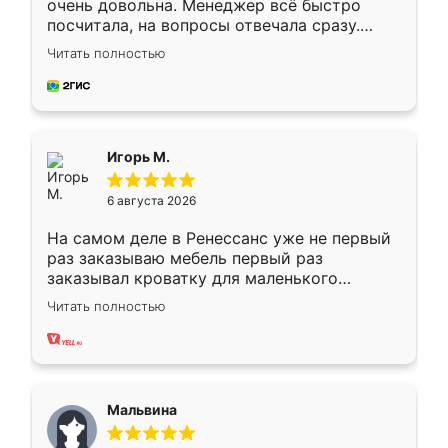
очень довольна. Менеджер всё быстро
посчитала, на вопросы отвечала сразу.
Замерщик приехал в субботу, подошёл к
Читать полностью
делу со всей ответственностью. Собрали
за день, ребята работали аккуратно, даже
пыли почти не было. Качество отличное,
ящики ходят плавно, ничего не скрипит.
Всё подошло как влитое.
Игорь М.
6 августа 2026
На самом деле в Ренессанс уже не первый
раз заказываю мебель первый раз
заказывал кроватку для маленького
ребёнка при его рождении ,во второй раз
Читать полностью
заказал шкаф-купе. По качеству очень
хорошее сборка достаточно быстрая,
также адекватные цены. До этого
сравнивал с разными конкурентами в этом
сегменте ,выбор у конкурентов куда
Мальвина
меньше, здесь же он более разнообразный.
Мне нравится ,если что-то потребуется из