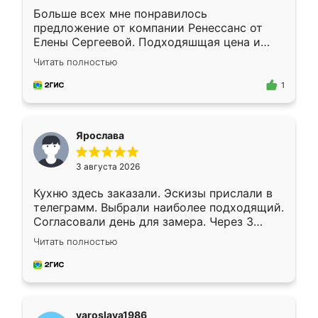
Больше всех мне понравилось
предложение от компании Ренессанс от
Елены Сергеевой. Подходяшщая цена и
короткие сроки изготовления. Приехавший
Читать полностью
для замера сотрудник Владислав
предложил по моему эскизу самый
1
подходящий вариант шкафа. Немного его
видоизменил, получилось даже лучше, чем
я хотела.
Ярослава
3 августа 2026
Кухню здесь заказали. Эскизы прислали в
телеграмм. Выбрали наиболее подходящий.
Согласовали день для замера. Через 3
недели кухня была уже готова. Остались
Читать полностью
довольны работой. Спасибо Ренессанс
мебель за качественную работу!
yaroslava1986