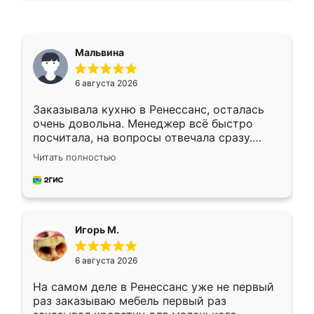
Мальвина
6 августа 2026
Заказывала кухню в Ренессанс, осталась
очень довольна. Менеджер всё быстро
посчитала, на вопросы отвечала сразу.
Замерщик приехал в субботу, подошёл к
Читать полностью
делу со всей ответственностью. Собрали
за день, ребята работали аккуратно, даже
пыли почти не было. Качество отличное,
ящики ходят плавно, ничего не скрипит.
Всё подошло как влитое.
Игорь М.
6 августа 2026
На самом деле в Ренессанс уже не первый
раз заказываю мебель первый раз