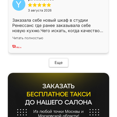
3 августа 2026
Заказала себе новый шкаф в студии
Ренессанс где ранее заказывала себе
новую кухню.Чего искать, когда качеством
вполне довольна. Служит кухня уже почти
Читать полностью
два года, нареканий нет.
Еще
ЗАКАЗАТЬ
БЕСПЛАТНОЕ ТАКСИ
ДО НАШЕГО САЛОНА
Из любой точки Москвы и
Московской области!