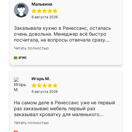
Мальвина
6 августа 2026
Заказывала кухню в Ренессанс, осталась
очень довольна. Менеджер всё быстро
посчитала, на вопросы отвечала сразу.
Замерщик приехал в субботу, подошёл к
Читать полностью
делу со всей ответственностью. Собрали
за день, ребята работали аккуратно, даже
пыли почти не было. Качество отличное,
ящики ходят плавно, ничего не скрипит.
Всё подошло как влитое.
Игорь М.
6 августа 2026
На самом деле в Ренессанс уже не первый
раз заказываю мебель первый раз
заказывал кроватку для маленького
ребёнка при его рождении ,во второй раз
Читать полностью
заказал шкаф-купе. По качеству очень