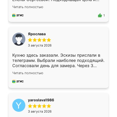
короткие сроки изготовления. Приехавший
Читать полностью
для замера сотрудник Владислав
предложил по моему эскизу самый
1
подходящий вариант шкафа. Немного его
видоизменил, получилось даже лучше, чем
я хотела.
Ярослава
3 августа 2026
Кухню здесь заказали. Эскизы прислали в
телеграмм. Выбрали наиболее подходящий.
Согласовали день для замера. Через 3
недели кухня была уже готова. Остались
Читать полностью
довольны работой. Спасибо Ренессанс
мебель за качественную работу!
yaroslava1986
3 августа 2026