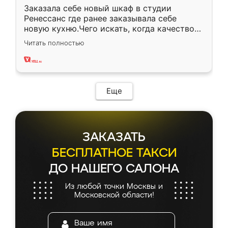
Заказала себе новый шкаф в студии
Ренессанс где ранее заказывала себе
новую кухню.Чего искать, когда качеством
вполне довольна. Служит кухня уже почти
Читать полностью
два года, нареканий нет.
Еще
ЗАКАЗАТЬ
БЕСПЛАТНОЕ ТАКСИ
ДО НАШЕГО САЛОНА
Из любой точки Москвы и
Московской области!