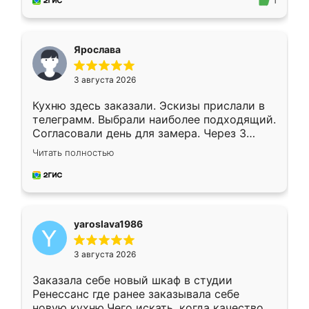
предложил по моему эскизу самый
1
подходящий вариант шкафа. Немного его
видоизменил, получилось даже лучше, чем
я хотела.
Ярослава
3 августа 2026
Кухню здесь заказали. Эскизы прислали в
телеграмм. Выбрали наиболее подходящий.
Согласовали день для замера. Через 3
недели кухня была уже готова. Остались
Читать полностью
довольны работой. Спасибо Ренессанс
мебель за качественную работу!
yaroslava1986
3 августа 2026
Заказала себе новый шкаф в студии
Ренессанс где ранее заказывала себе
новую кухню.Чего искать, когда качеством