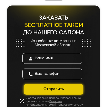
каких-либо доработок. Качеством осталась
довольна, все выглядит так, как и ожидала.
ЗАКАЗАТЬ
БЕСПЛАТНОЕ ТАКСИ
ДО НАШЕГО САЛОНА
Из любой точки Москвы и
Московской области!
Отправить
Я соглашаюсь на передачу персональных
данных согласно
Политике
конфиденциальности
|
Пользовательскому