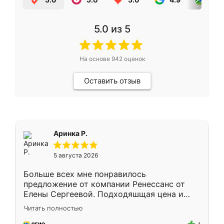
5.0
из 5
На основе
942
оценок
Оставить отзыв
Аринка Р.
5 августа 2026
Больше всех мне понравилось
предложение от компании Ренессанс от
Елены Сергеевой. Подходяшщая цена и
короткие сроки изготовления. Приехавший
Читать полностью
для замера сотрудник Владислав