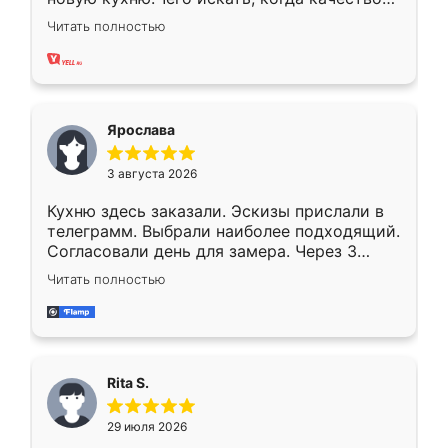
вполне довольна. Служит кухня уже почти
Читать полностью
два года, нареканий нет.
Ярослава
3 августа 2026
Кухню здесь заказали. Эскизы прислали в
телеграмм. Выбрали наиболее подходящий.
Согласовали день для замера. Через 3
недели кухня была уже готова. Остались
Читать полностью
довольны работой. Спасибо Ренессанс
мебель за качественную работу!
Rita S.
29 июля 2026