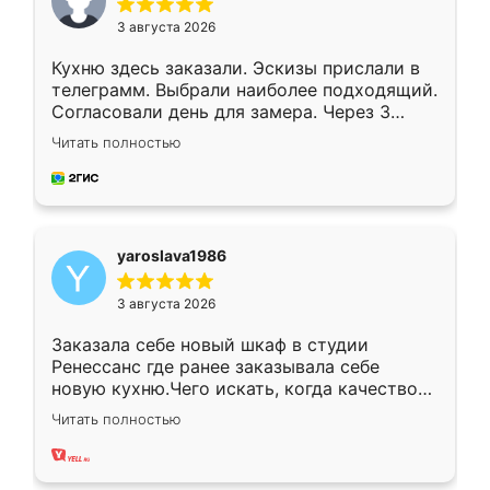
3 августа 2026
Кухню здесь заказали. Эскизы прислали в
телеграмм. Выбрали наиболее подходящий.
Согласовали день для замера. Через 3
недели кухня была уже готова. Остались
Читать полностью
довольны работой. Спасибо Ренессанс
мебель за качественную работу!
yaroslava1986
3 августа 2026
Заказала себе новый шкаф в студии
Ренессанс где ранее заказывала себе
новую кухню.Чего искать, когда качеством
вполне довольна. Служит кухня уже почти
Читать полностью
два года, нареканий нет.