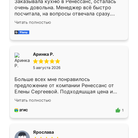
Заказывала кухню в Ренессанс, осталась
очень довольна. Менеджер всё быстро
посчитала, на вопросы отвечала сразу.
Замерщик приехал в субботу, подошёл к
Читать полностью
делу со всей ответственностью. Собрали
за день, ребята работали аккуратно, даже
пыли почти не было. Качество отличное,
ящики ходят плавно, ничего не скрипит.
Всё подошло как влитое.
Аринка Р.
5 августа 2026
Больше всех мне понравилось
предложение от компании Ренессанс от
Елены Сергеевой. Подходяшщая цена и
короткие сроки изготовления. Приехавший
Читать полностью
для замера сотрудник Владислав
предложил по моему эскизу самый
1
подходящий вариант шкафа. Немного его
видоизменил, получилось даже лучше, чем
я хотела.
Ярослава