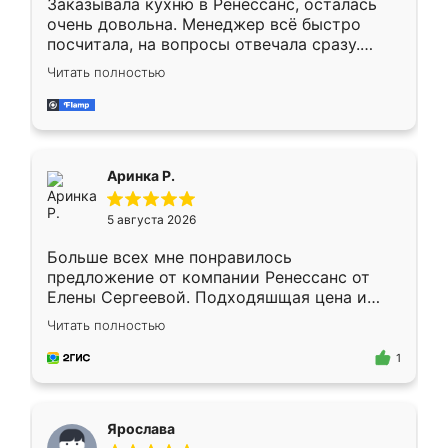
Заказывала кухню в Ренессанс, осталась
очень довольна. Менеджер всё быстро
посчитала, на вопросы отвечала сразу.
Замерщик приехал в субботу, подошёл к
Читать полностью
делу со всей ответственностью. Собрали
за день, ребята работали аккуратно, даже
пыли почти не было. Качество отличное,
ящики ходят плавно, ничего не скрипит.
Всё подошло как влитое.
Аринка Р.
5 августа 2026
Больше всех мне понравилось
предложение от компании Ренессанс от
Елены Сергеевой. Подходяшщая цена и
короткие сроки изготовления. Приехавший
Читать полностью
для замера сотрудник Владислав
предложил по моему эскизу самый
1
подходящий вариант шкафа. Немного его
видоизменил, получилось даже лучше, чем
я хотела.
Ярослава