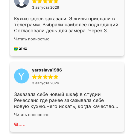
3 августа 2026
Кухню здесь заказали. Эскизы прислали в
телеграмм. Выбрали наиболее подходящий.
Согласовали день для замера. Через 3
недели кухня была уже готова. Остались
Читать полностью
довольны работой. Спасибо Ренессанс
мебель за качественную работу!
yaroslava1986
3 августа 2026
Заказала себе новый шкаф в студии
Ренессанс где ранее заказывала себе
новую кухню.Чего искать, когда качеством
вполне довольна. Служит кухня уже почти
Читать полностью
два года, нареканий нет.