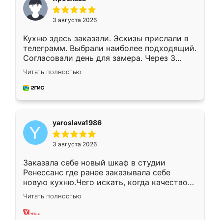
3 августа 2026
Кухню здесь заказали. Эскизы прислали в
телеграмм. Выбрали наиболее подходящий.
Согласовали день для замера. Через 3
недели кухня была уже готова. Остались
Читать полностью
довольны работой. Спасибо Ренессанс
мебель за качественную работу!
yaroslava1986
3 августа 2026
Заказала себе новый шкаф в студии
Ренессанс где ранее заказывала себе
новую кухню.Чего искать, когда качеством
вполне довольна. Служит кухня уже почти
Читать полностью
два года, нареканий нет.