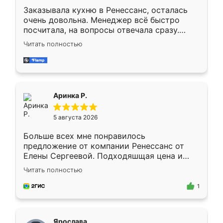
Заказывала кухню в Ренессанс, осталась
очень довольна. Менеджер всё быстро
посчитала, на вопросы отвечала сразу.
Замерщик приехал в субботу, подошёл к
Читать полностью
делу со всей ответственностью. Собрали
за день, ребята работали аккуратно, даже
пыли почти не было. Качество отличное,
ящики ходят плавно, ничего не скрипит.
Всё подошло как влитое.
Аринка Р.
5 августа 2026
Больше всех мне понравилось
предложение от компании Ренессанс от
Елены Сергеевой. Подходяшщая цена и
короткие сроки изготовления. Приехавший
Читать полностью
для замера сотрудник Владислав
предложил по моему эскизу самый
1
подходящий вариант шкафа. Немного его
видоизменил, получилось даже лучше, чем
я хотела.
Ярослава