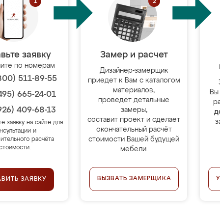
вьте заявку
Замер и расчет
ите по номерам
Дизайнер-замерщик
800) 511-89-55
приедет к Вам с каталогом
материалов,
Вы
495) 665-24-01
проведёт детальные
р
926) 409-68-13
замеры,
д
составит проект и сделает
з
те заявку на сайте для
окончательный расчёт
нсультации и
стоимости Вашей будущей
ительного расчёта
стоимости.
мебели.
ВЫЗВАТЬ ЗАМЕРЩИКА
АВИТЬ ЗАЯВКУ