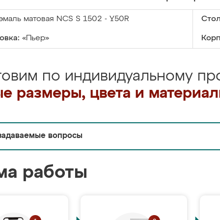
эмаль матовая NCS S 1502 - Y50R
Сто
овка:
«Пьер»
Корп
товим по индивидуальному про
е размеры, цвета и материа
задаваемые вопросы
ма работы