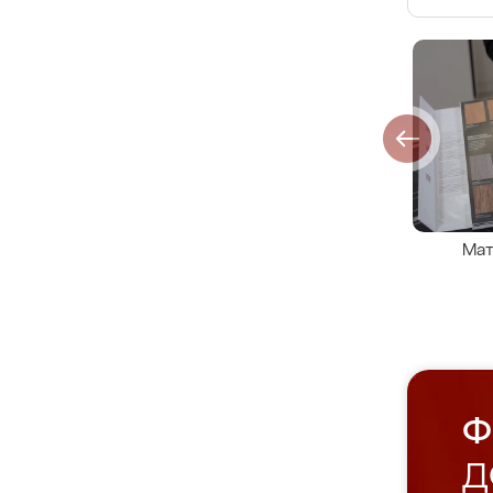
Мат
Ф
Д