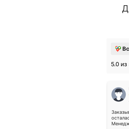
Д
Вс
5.0
из 
Заказыв
осталас
Менедж