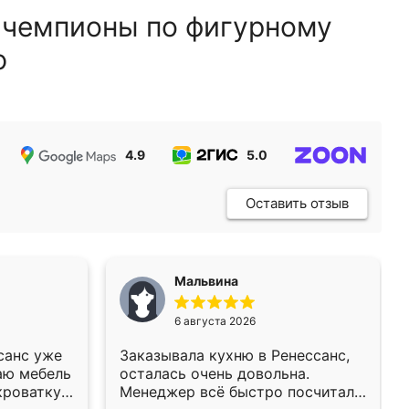
 чемпионы по фигурному
ю
4.9
5.0
5.0
Оставить отзыв
Мальвина
6 августа 2026
санс уже
Заказывала кухню в Ренессанс,
аю мебель
осталась очень довольна.
кроватку
Менеджер всё быстро посчитала,