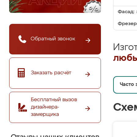
Фасад:
Фрезер
Обратный звонок
Изго
любы
Заказать расчёт
Часто 
Бесплатный вызов
Схе
дизайнера-
замерщика