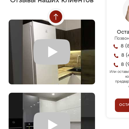
Отзывы наших клиентов
Оста
Позвон
8 (
8 (
8 (
Или оставь
ко
предвар
ОСТ