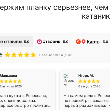
ержим планку серьезнее, чем
катани
е отзывы
5.0
5.0
5.0
5
На основе
945
оценок
Мальвина
Игорь М.
6 августа 2026
6 августа 2026
ала кухню в Ренессанс,
На самом деле в Ренес
ь очень довольна.
не первый раз заказыв
ер всё быстро посчитала,
первый раз заказывал 