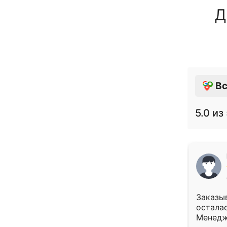
Д
Вс
5.0
из 
Заказыв
осталас
Менедж