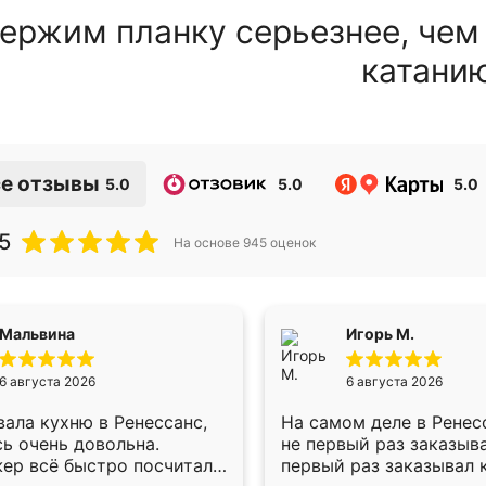
ержим планку серьезнее, чем
катани
е отзывы
5.0
5.0
5.0
5
На основе
945
оценок
Мальвина
Игорь М.
6 августа 2026
6 августа 2026
ала кухню в Ренессанс,
На самом деле в Ренес
ь очень довольна.
не первый раз заказыв
ер всё быстро посчитала,
первый раз заказывал 