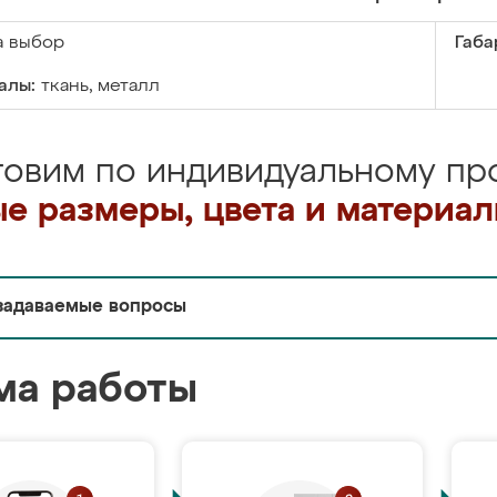
а выбор
Габа
алы:
ткань, металл
товим по индивидуальному про
е размеры, цвета и материа
задаваемые вопросы
ма работы