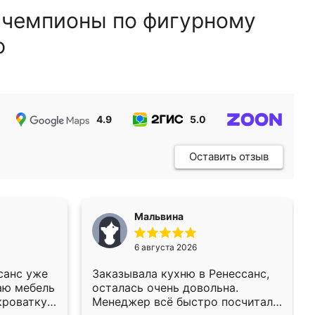
 чемпионы по фигурному
ю
4.9
5.0
5.0
Оставить отзыв
Мальвина
6 августа 2026
санс уже
Заказывала кухню в Ренессанс,
аю мебель
осталась очень довольна.
кроватку
Менеджер всё быстро посчитала,