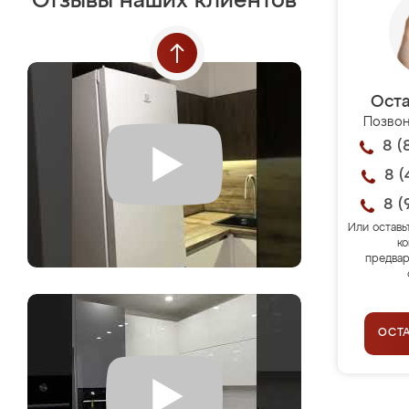
Отзывы наших клиентов
Оста
Позвон
8 (
8 (
8 (
Или оставь
ко
предвар
ОСТ