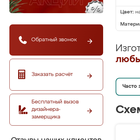
Цвет:
н
Матери
Обратный звонок
Изго
любы
Заказать расчёт
Часто 
Бесплатный вызов
Схе
дизайнера-
замерщика