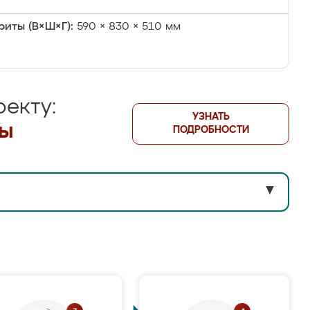
риты (В×Ш×Г):
590 × 830 × 510 мм
екту:
УЗНАТЬ
лы
ПОДРОБНОСТИ
▼