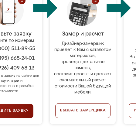
вьте заявку
Замер и расчет
ите по номерам
Дизайнер-замерщик
800) 511-89-55
приедет к Вам с каталогом
материалов,
Вы
495) 665-24-01
проведёт детальные
р
926) 409-68-13
замеры,
д
составит проект и сделает
з
те заявку на сайте для
окончательный расчёт
нсультации и
стоимости Вашей будущей
ительного расчёта
стоимости.
мебели.
ВЫЗВАТЬ ЗАМЕРЩИКА
АВИТЬ ЗАЯВКУ