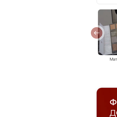
Мат
Ф
Д