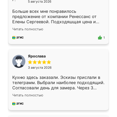
5 августа 2026
Больше всех мне понравилось
предложение от компании Ренессанс от
Елены Сергеевой. Подходяшщая цена и
короткие сроки изготовления. Приехавший
Читать полностью
для замера сотрудник Владислав
предложил по моему эскизу самый
1
подходящий вариант шкафа. Немного его
видоизменил, получилось даже лучше, чем
я хотела.
Ярослава
3 августа 2026
Кухню здесь заказали. Эскизы прислали в
телеграмм. Выбрали наиболее подходящий.
Согласовали день для замера. Через 3
недели кухня была уже готова. Остались
Читать полностью
довольны работой. Спасибо Ренессанс
мебель за качественную работу!