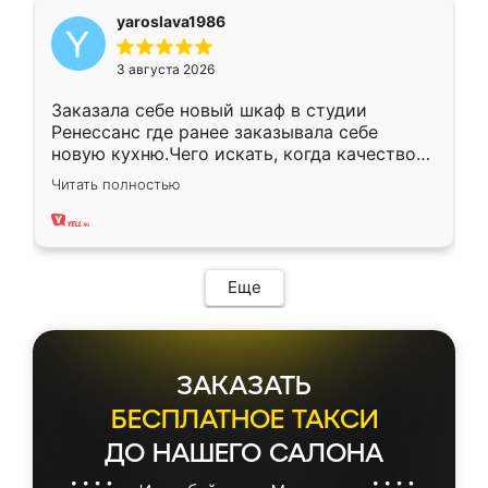
yaroslava1986
3 августа 2026
Заказала себе новый шкаф в студии
Ренессанс где ранее заказывала себе
новую кухню.Чего искать, когда качеством
вполне довольна. Служит кухня уже почти
Читать полностью
два года, нареканий нет.
Еще
ЗАКАЗАТЬ
БЕСПЛАТНОЕ ТАКСИ
ДО НАШЕГО САЛОНА