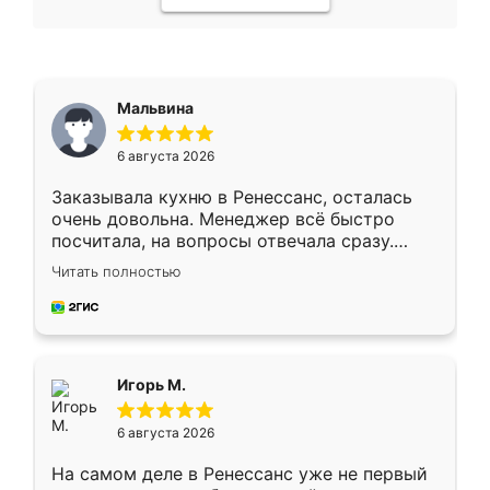
Мальвина
6 августа 2026
Заказывала кухню в Ренессанс, осталась
очень довольна. Менеджер всё быстро
посчитала, на вопросы отвечала сразу.
Замерщик приехал в субботу, подошёл к
Читать полностью
делу со всей ответственностью. Собрали
за день, ребята работали аккуратно, даже
пыли почти не было. Качество отличное,
ящики ходят плавно, ничего не скрипит.
Всё подошло как влитое.
Игорь М.
6 августа 2026
На самом деле в Ренессанс уже не первый