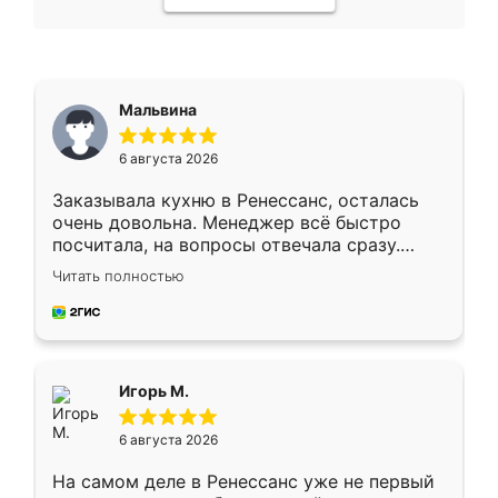
Мальвина
6 августа 2026
Заказывала кухню в Ренессанс, осталась
очень довольна. Менеджер всё быстро
посчитала, на вопросы отвечала сразу.
Замерщик приехал в субботу, подошёл к
Читать полностью
делу со всей ответственностью. Собрали
за день, ребята работали аккуратно, даже
пыли почти не было. Качество отличное,
ящики ходят плавно, ничего не скрипит.
Всё подошло как влитое.
Игорь М.
6 августа 2026
На самом деле в Ренессанс уже не первый