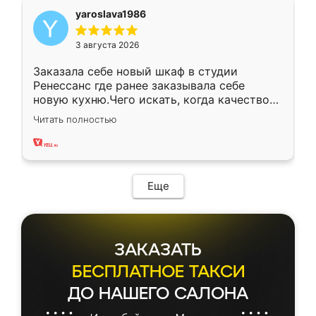
yaroslava1986
3 августа 2026
Заказала себе новый шкаф в студии
Ренессанс где ранее заказывала себе
новую кухню.Чего искать, когда качеством
вполне довольна. Служит кухня уже почти
Читать полностью
два года, нареканий нет.
Еще
ЗАКАЗАТЬ
БЕСПЛАТНОЕ ТАКСИ
ДО НАШЕГО САЛОНА