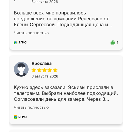
5 августа 2026
Больше всех мне понравилось
предложение от компании Ренессанс от
Елены Сергеевой. Подходяшщая цена и
короткие сроки изготовления. Приехавший
Читать полностью
для замера сотрудник Владислав
предложил по моему эскизу самый
1
подходящий вариант шкафа. Немного его
видоизменил, получилось даже лучше, чем
я хотела.
Ярослава
3 августа 2026
Кухню здесь заказали. Эскизы прислали в
телеграмм. Выбрали наиболее подходящий.
Согласовали день для замера. Через 3
недели кухня была уже готова. Остались
Читать полностью
довольны работой. Спасибо Ренессанс
мебель за качественную работу!