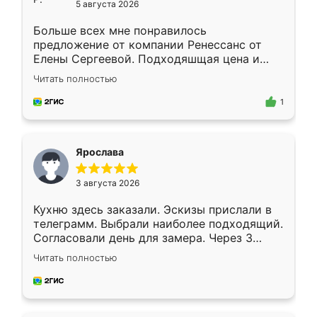
5 августа 2026
Больше всех мне понравилось
предложение от компании Ренессанс от
Елены Сергеевой. Подходяшщая цена и
короткие сроки изготовления. Приехавший
Читать полностью
для замера сотрудник Владислав
предложил по моему эскизу самый
1
подходящий вариант шкафа. Немного его
видоизменил, получилось даже лучше, чем
я хотела.
Ярослава
3 августа 2026
Кухню здесь заказали. Эскизы прислали в
телеграмм. Выбрали наиболее подходящий.
Согласовали день для замера. Через 3
недели кухня была уже готова. Остались
Читать полностью
довольны работой. Спасибо Ренессанс
мебель за качественную работу!