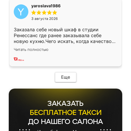
yaroslava1986
3 августа 2026
Заказала себе новый шкаф в студии
Ренессанс где ранее заказывала себе
новую кухню.Чего искать, когда качеством
вполне довольна. Служит кухня уже почти
Читать полностью
два года, нареканий нет.
Еще
ЗАКАЗАТЬ
БЕСПЛАТНОЕ ТАКСИ
ДО НАШЕГО САЛОНА