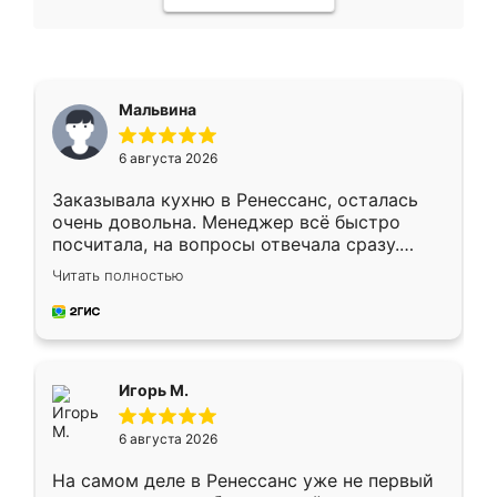
Мальвина
6 августа 2026
Заказывала кухню в Ренессанс, осталась
очень довольна. Менеджер всё быстро
посчитала, на вопросы отвечала сразу.
Замерщик приехал в субботу, подошёл к
Читать полностью
делу со всей ответственностью. Собрали
за день, ребята работали аккуратно, даже
пыли почти не было. Качество отличное,
ящики ходят плавно, ничего не скрипит.
Всё подошло как влитое.
Игорь М.
6 августа 2026
На самом деле в Ренессанс уже не первый