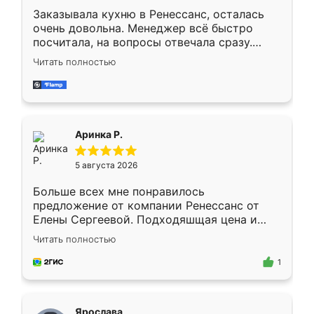
Заказывала кухню в Ренессанс, осталась
очень довольна. Менеджер всё быстро
посчитала, на вопросы отвечала сразу.
Замерщик приехал в субботу, подошёл к
Читать полностью
делу со всей ответственностью. Собрали
за день, ребята работали аккуратно, даже
пыли почти не было. Качество отличное,
ящики ходят плавно, ничего не скрипит.
Всё подошло как влитое.
Аринка Р.
5 августа 2026
Больше всех мне понравилось
предложение от компании Ренессанс от
Елены Сергеевой. Подходяшщая цена и
короткие сроки изготовления. Приехавший
Читать полностью
для замера сотрудник Владислав
предложил по моему эскизу самый
1
подходящий вариант шкафа. Немного его
видоизменил, получилось даже лучше, чем
я хотела.
Ярослава