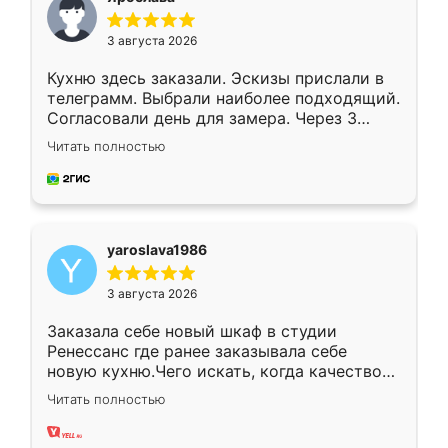
3 августа 2026
Кухню здесь заказали. Эскизы прислали в
телеграмм. Выбрали наиболее подходящий.
Согласовали день для замера. Через 3
недели кухня была уже готова. Остались
Читать полностью
довольны работой. Спасибо Ренессанс
мебель за качественную работу!
yaroslava1986
3 августа 2026
Заказала себе новый шкаф в студии
Ренессанс где ранее заказывала себе
новую кухню.Чего искать, когда качеством
вполне довольна. Служит кухня уже почти
Читать полностью
два года, нареканий нет.