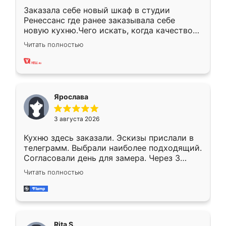
Заказала себе новый шкаф в студии
Ренессанс где ранее заказывала себе
новую кухню.Чего искать, когда качеством
вполне довольна. Служит кухня уже почти
Читать полностью
два года, нареканий нет.
Ярослава
3 августа 2026
Кухню здесь заказали. Эскизы прислали в
телеграмм. Выбрали наиболее подходящий.
Согласовали день для замера. Через 3
недели кухня была уже готова. Остались
Читать полностью
довольны работой. Спасибо Ренессанс
мебель за качественную работу!
Rita S.