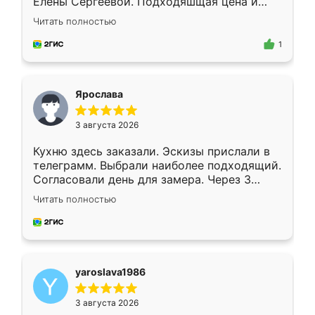
Елены Сергеевой. Подходяшщая цена и
короткие сроки изготовления. Приехавший
Читать полностью
для замера сотрудник Владислав
предложил по моему эскизу самый
1
подходящий вариант шкафа. Немного его
видоизменил, получилось даже лучше, чем
я хотела.
Ярослава
3 августа 2026
Кухню здесь заказали. Эскизы прислали в
телеграмм. Выбрали наиболее подходящий.
Согласовали день для замера. Через 3
недели кухня была уже готова. Остались
Читать полностью
довольны работой. Спасибо Ренессанс
мебель за качественную работу!
yaroslava1986
3 августа 2026