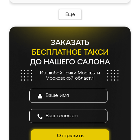
доставкой тоже никаких проблем не
возникло. Сборку выполнили аккуратно,
мебель сразу встала на свое место без
Еще
каких-либо доработок. Качеством осталась
довольна, все выглядит так, как и ожидала.
ЗАКАЗАТЬ
БЕСПЛАТНОЕ ТАКСИ
ДО НАШЕГО САЛОНА
Из любой точки Москвы и
Московской области!
Отправить