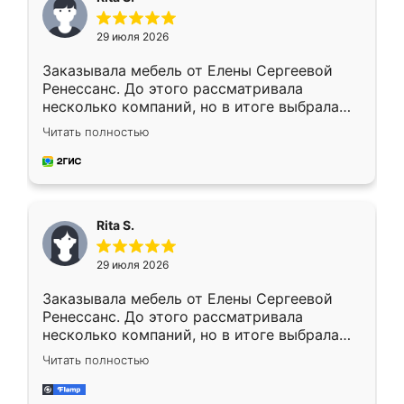
29 июля 2026
Заказывала мебель от Елены Сергеевой
Ренессанс. До этого рассматривала
несколько компаний, но в итоге выбрала
эту. Сначала обговорили условия, потом
Читать полностью
приехал замерщик, всё спокойно объяснил
и снял размеры. Изготовили в срок, с
доставкой тоже никаких проблем не
возникло. Сборку выполнили аккуратно,
мебель сразу встала на свое место без
Rita S.
каких-либо доработок. Качеством осталась
довольна, все выглядит так, как и ожидала.
29 июля 2026
Заказывала мебель от Елены Сергеевой
Ренессанс. До этого рассматривала
несколько компаний, но в итоге выбрала
эту. Сначала обговорили условия, потом
Читать полностью
приехал замерщик, всё спокойно объяснил
и снял размеры. Изготовили в срок, с