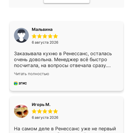
Мальвина
6 августа 2026
Заказывала кухню в Ренессанс, осталась
очень довольна. Менеджер всё быстро
посчитала, на вопросы отвечала сразу.
Замерщик приехал в субботу, подошёл к
Читать полностью
делу со всей ответственностью. Собрали
за день, ребята работали аккуратно, даже
пыли почти не было. Качество отличное,
ящики ходят плавно, ничего не скрипит.
Всё подошло как влитое.
Игорь М.
6 августа 2026
На самом деле в Ренессанс уже не первый