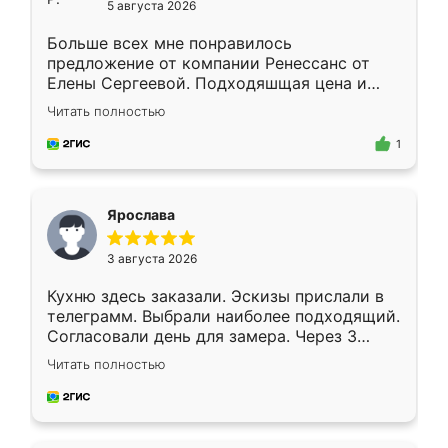
5 августа 2026
Больше всех мне понравилось
предложение от компании Ренессанс от
Елены Сергеевой. Подходяшщая цена и
короткие сроки изготовления. Приехавший
Читать полностью
для замера сотрудник Владислав
предложил по моему эскизу самый
1
подходящий вариант шкафа. Немного его
видоизменил, получилось даже лучше, чем
я хотела.
Ярослава
3 августа 2026
Кухню здесь заказали. Эскизы прислали в
телеграмм. Выбрали наиболее подходящий.
Согласовали день для замера. Через 3
недели кухня была уже готова. Остались
Читать полностью
довольны работой. Спасибо Ренессанс
мебель за качественную работу!