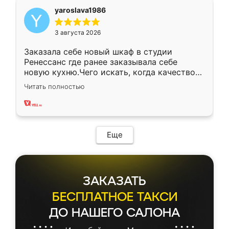
yaroslava1986
3 августа 2026
Заказала себе новый шкаф в студии
Ренессанс где ранее заказывала себе
новую кухню.Чего искать, когда качеством
вполне довольна. Служит кухня уже почти
Читать полностью
два года, нареканий нет.
Еще
ЗАКАЗАТЬ
БЕСПЛАТНОЕ ТАКСИ
ДО НАШЕГО САЛОНА