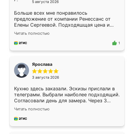
5 августа 2026
Больше всех мне понравилось
предложение от компании Ренессанс от
Елены Сергеевой. Подходяшщая цена и
короткие сроки изготовления. Приехавший
Читать полностью
для замера сотрудник Владислав
предложил по моему эскизу самый
1
подходящий вариант шкафа. Немного его
видоизменил, получилось даже лучше, чем
я хотела.
Ярослава
3 августа 2026
Кухню здесь заказали. Эскизы прислали в
телеграмм. Выбрали наиболее подходящий.
Согласовали день для замера. Через 3
недели кухня была уже готова. Остались
Читать полностью
довольны работой. Спасибо Ренессанс
мебель за качественную работу!