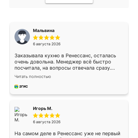
Мальвина
6 августа 2026
Заказывала кухню в Ренессанс, осталась
очень довольна. Менеджер всё быстро
посчитала, на вопросы отвечала сразу.
Замерщик приехал в субботу, подошёл к
Читать полностью
делу со всей ответственностью. Собрали
за день, ребята работали аккуратно, даже
пыли почти не было. Качество отличное,
ящики ходят плавно, ничего не скрипит.
Всё подошло как влитое.
Игорь М.
6 августа 2026
На самом деле в Ренессанс уже не первый