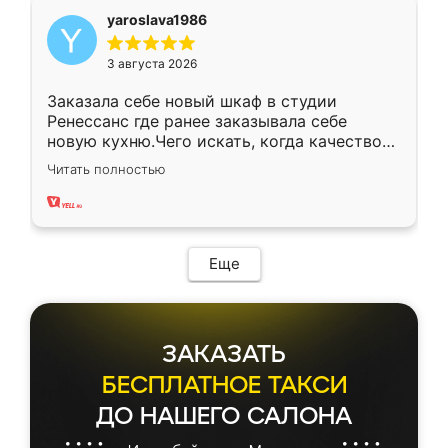
yaroslava1986
3 августа 2026
Заказала себе новый шкаф в студии
Ренессанс где ранее заказывала себе
новую кухню.Чего искать, когда качеством
вполне довольна. Служит кухня уже почти
Читать полностью
два года, нареканий нет.
Еще
ЗАКАЗАТЬ
БЕСПЛАТНОЕ ТАКСИ
ДО НАШЕГО САЛОНА