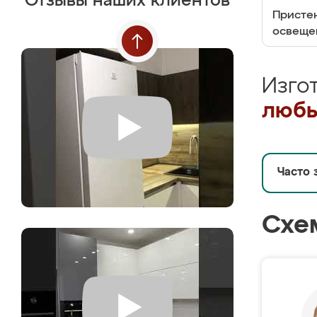
Отзывы наших клиентов
Пристен
освеще
Изго
любы
Часто 
Схе