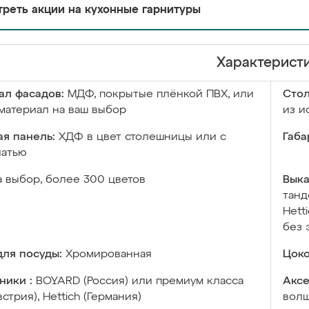
реть акции на кухонные гарнитуры
Характерист
ал фасадов:
МДФ, покрытые плёнкой ПВХ, или
Сто
материал на ваш выбор
из и
я панель:
ХДФ в цвет столешницы или с
Габа
чатью
а выбор, более 300 цветов
Выка
танд
Hett
без 
ля посуды:
Хромированная
Цоко
ники :
BOYARD (Россия) или премиум класса
Аксе
встрия), Hettich (Германия)
волш