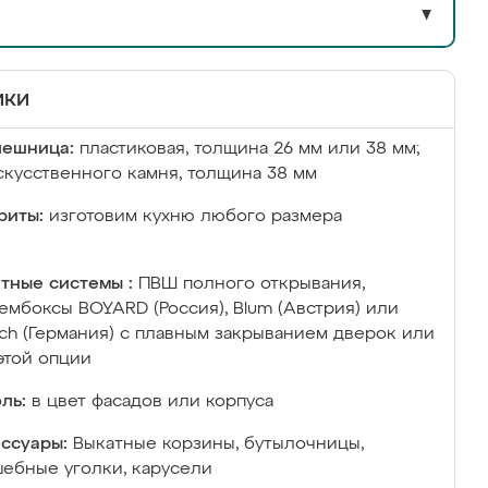
▼
ики
лешница:
пластиковая, толщина 26 мм или 38 мм;
скусственного камня, толщина 38 мм
риты:
изготовим кухню любого размера
тные системы :
ПВШ полного открывания,
ембоксы BOYARD (Россия), Blum (Австрия) или
ich (Германия) с плавным закрыванием дверок или
этой опции
ль:
в цвет фасадов или корпуса
ссуары:
Выкатные корзины, бутылочницы,
ебные уголки, карусели