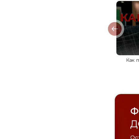
Как 
Ф
Д
Ост