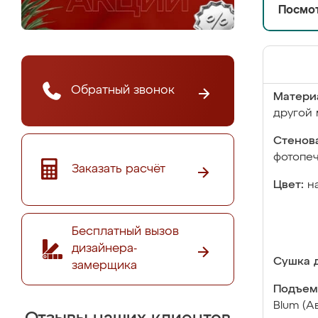
Посмот
Обратный звонок
Матери
другой 
Стенова
фотопе
Заказать расчёт
Цвет:
н
Бесплатный вызов
дизайнера-
Сушка д
замерщика
Подъем
Blum (А