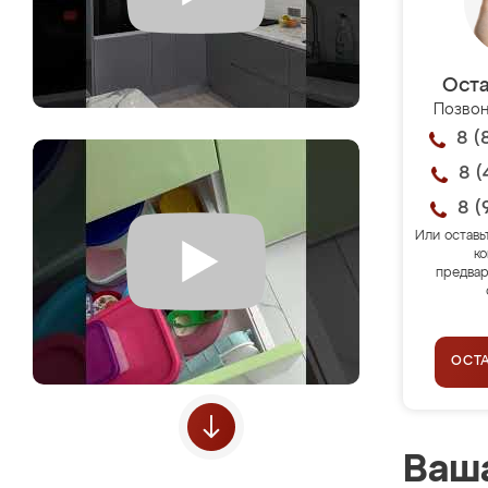
Оста
Позвон
8 (
8 (
8 (
Или оставь
ко
предвар
ОСТ
Ваша