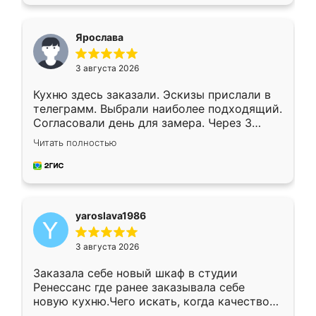
подходящий вариант шкафа. Немного его
видоизменил, получилось даже лучше, чем
я хотела.
Ярослава
3 августа 2026
Кухню здесь заказали. Эскизы прислали в
телеграмм. Выбрали наиболее подходящий.
Согласовали день для замера. Через 3
недели кухня была уже готова. Остались
Читать полностью
довольны работой. Спасибо Ренессанс
мебель за качественную работу!
yaroslava1986
3 августа 2026
Заказала себе новый шкаф в студии
Ренессанс где ранее заказывала себе
новую кухню.Чего искать, когда качеством
вполне довольна. Служит кухня уже почти