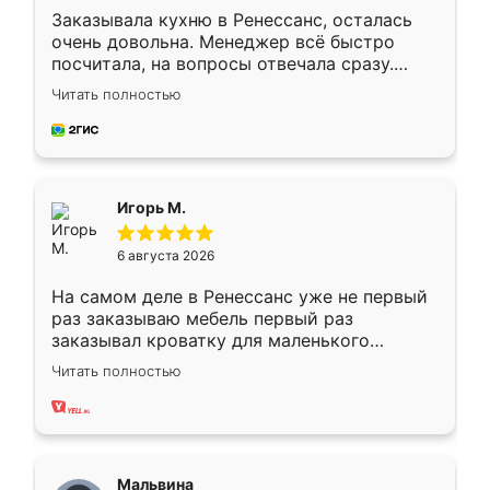
Заказывала кухню в Ренессанс, осталась
очень довольна. Менеджер всё быстро
посчитала, на вопросы отвечала сразу.
Замерщик приехал в субботу, подошёл к
Читать полностью
делу со всей ответственностью. Собрали
за день, ребята работали аккуратно, даже
пыли почти не было. Качество отличное,
ящики ходят плавно, ничего не скрипит.
Всё подошло как влитое.
Игорь М.
6 августа 2026
На самом деле в Ренессанс уже не первый
раз заказываю мебель первый раз
заказывал кроватку для маленького
ребёнка при его рождении ,во второй раз
Читать полностью
заказал шкаф-купе. По качеству очень
хорошее сборка достаточно быстрая,
также адекватные цены. До этого
сравнивал с разными конкурентами в этом
сегменте ,выбор у конкурентов куда
Мальвина