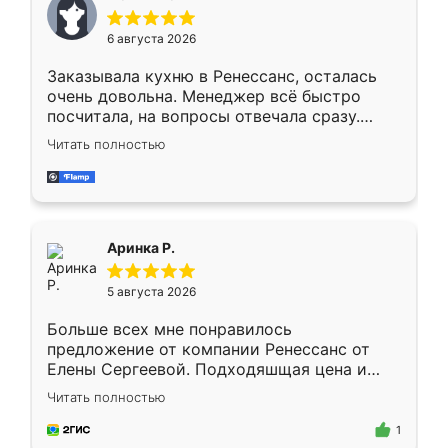
меньше, здесь же он более разнообразный.
Мне нравится ,если что-то потребуется из
6 августа 2026
мебели буду заказывать только здесь.
Заказывала кухню в Ренессанс, осталась
очень довольна. Менеджер всё быстро
посчитала, на вопросы отвечала сразу.
Замерщик приехал в субботу, подошёл к
Читать полностью
делу со всей ответственностью. Собрали
за день, ребята работали аккуратно, даже
пыли почти не было. Качество отличное,
ящики ходят плавно, ничего не скрипит.
Всё подошло как влитое.
Аринка Р.
5 августа 2026
Больше всех мне понравилось
предложение от компании Ренессанс от
Елены Сергеевой. Подходяшщая цена и
короткие сроки изготовления. Приехавший
Читать полностью
для замера сотрудник Владислав
предложил по моему эскизу самый
1