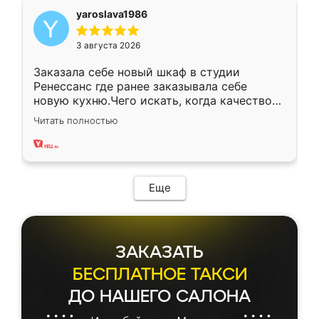
yaroslava1986
3 августа 2026
Заказала себе новый шкаф в студии
Ренессанс где ранее заказывала себе
новую кухню.Чего искать, когда качеством
вполне довольна. Служит кухня уже почти
Читать полностью
два года, нареканий нет.
Еще
ЗАКАЗАТЬ
БЕСПЛАТНОЕ ТАКСИ
ДО НАШЕГО САЛОНА