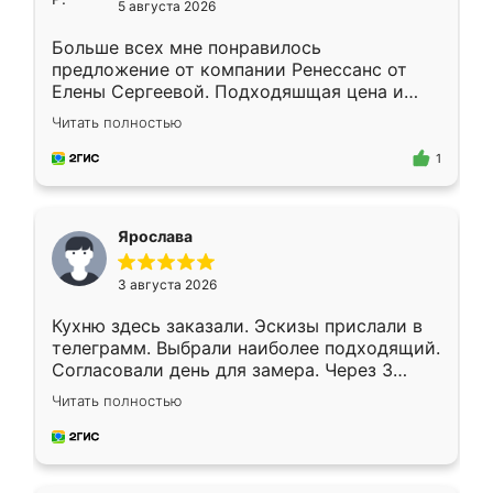
5 августа 2026
Больше всех мне понравилось
предложение от компании Ренессанс от
Елены Сергеевой. Подходяшщая цена и
короткие сроки изготовления. Приехавший
Читать полностью
для замера сотрудник Владислав
предложил по моему эскизу самый
1
подходящий вариант шкафа. Немного его
видоизменил, получилось даже лучше, чем
я хотела.
Ярослава
3 августа 2026
Кухню здесь заказали. Эскизы прислали в
телеграмм. Выбрали наиболее подходящий.
Согласовали день для замера. Через 3
недели кухня была уже готова. Остались
Читать полностью
довольны работой. Спасибо Ренессанс
мебель за качественную работу!