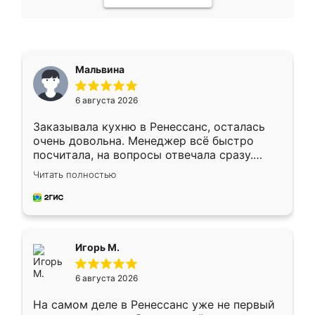
Мальвина
6 августа 2026
Заказывала кухню в Ренессанс, осталась
очень довольна. Менеджер всё быстро
посчитала, на вопросы отвечала сразу.
Замерщик приехал в субботу, подошёл к
Читать полностью
делу со всей ответственностью. Собрали
за день, ребята работали аккуратно, даже
пыли почти не было. Качество отличное,
ящики ходят плавно, ничего не скрипит.
Всё подошло как влитое.
Игорь М.
6 августа 2026
На самом деле в Ренессанс уже не первый