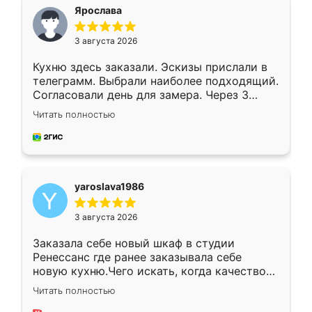
я хотела.
Ярослава
3 августа 2026
Кухню здесь заказали. Эскизы прислали в
телеграмм. Выбрали наиболее подходящий.
Согласовали день для замера. Через 3
недели кухня была уже готова. Остались
Читать полностью
довольны работой. Спасибо Ренессанс
мебель за качественную работу!
yaroslava1986
3 августа 2026
Заказала себе новый шкаф в студии
Ренессанс где ранее заказывала себе
новую кухню.Чего искать, когда качеством
вполне довольна. Служит кухня уже почти
Читать полностью
два года, нареканий нет.