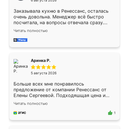
6 августа 2026
мебели буду заказывать только здесь.
Заказывала кухню в Ренессанс, осталась
очень довольна. Менеджер всё быстро
посчитала, на вопросы отвечала сразу.
Замерщик приехал в субботу, подошёл к
Читать полностью
делу со всей ответственностью. Собрали
за день, ребята работали аккуратно, даже
пыли почти не было. Качество отличное,
ящики ходят плавно, ничего не скрипит.
Всё подошло как влитое.
Аринка Р.
5 августа 2026
Больше всех мне понравилось
предложение от компании Ренессанс от
Елены Сергеевой. Подходяшщая цена и
короткие сроки изготовления. Приехавший
Читать полностью
для замера сотрудник Владислав
предложил по моему эскизу самый
1
подходящий вариант шкафа. Немного его
видоизменил, получилось даже лучше, чем