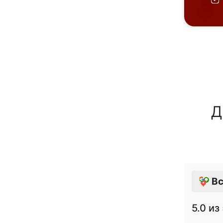
Д
Вс
5.0
из 