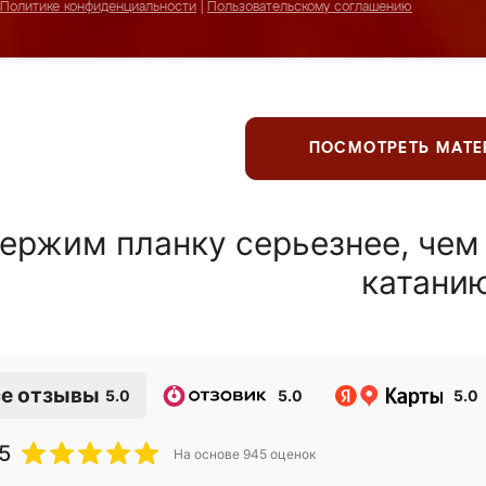
Политике конфиденциальности
|
Пользовательскому соглашению
ПОСМОТРЕТЬ МАТ
ержим планку серьезнее, чем
катани
е отзывы
5.0
5.0
5.0
5
На основе
945
оценок