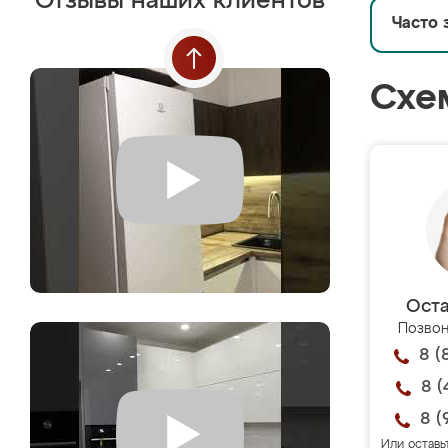
Отзывы наших клиентов
Часто 
Схе
Оста
Позвон
8 (
8 (
8 (
Или оставь