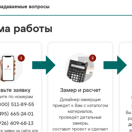
задаваемые вопросы
ма работы
вьте заявку
Замер и расчет
ите по номерам
Дизайнер-замерщик
800) 511-89-55
приедет к Вам с каталогом
материалов,
Вы
495) 665-24-01
проведёт детальные
р
926) 409-68-13
замеры,
д
составит проект и сделает
з
те заявку на сайте для