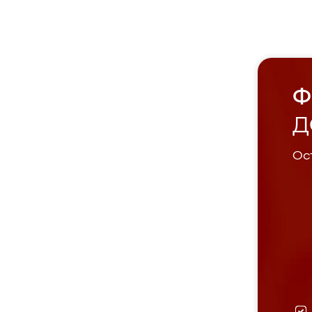
Ф
Д
Ост