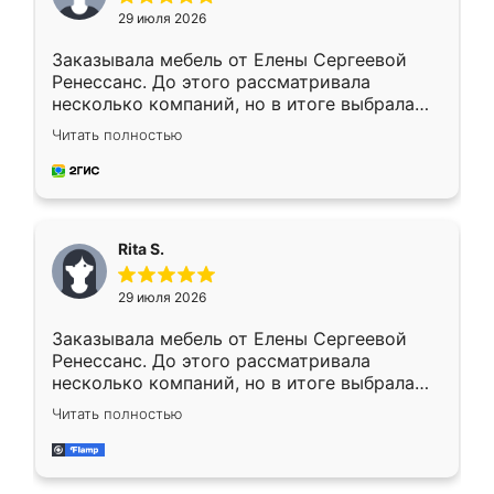
29 июля 2026
Заказывала мебель от Елены Сергеевой
Ренессанс. До этого рассматривала
несколько компаний, но в итоге выбрала
эту. Сначала обговорили условия, потом
Читать полностью
приехал замерщик, всё спокойно объяснил
и снял размеры. Изготовили в срок, с
доставкой тоже никаких проблем не
возникло. Сборку выполнили аккуратно,
мебель сразу встала на свое место без
Rita S.
каких-либо доработок. Качеством осталась
довольна, все выглядит так, как и ожидала.
29 июля 2026
Заказывала мебель от Елены Сергеевой
Ренессанс. До этого рассматривала
несколько компаний, но в итоге выбрала
эту. Сначала обговорили условия, потом
Читать полностью
приехал замерщик, всё спокойно объяснил
и снял размеры. Изготовили в срок, с
доставкой тоже никаких проблем не
возникло. Сборку выполнили аккуратно,