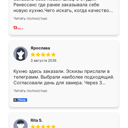
Ренессанс где ранее заказывала себе
новую кухню.Чего искать, когда качеством
вполне довольна. Служит кухня уже почти
Читать полностью
два года, нареканий нет.
Ярослава
3 августа 2026
Кухню здесь заказали. Эскизы прислали в
телеграмм. Выбрали наиболее подходящий.
Согласовали день для замера. Через 3
недели кухня была уже готова. Остались
Читать полностью
довольны работой. Спасибо Ренессанс
мебель за качественную работу!
Rita S.