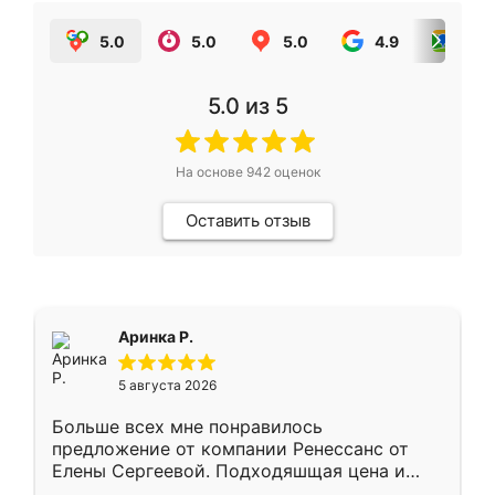
5.0
5.0
5.0
4.9
5.0
5.0
из 5
На основе
942
оценок
Оставить отзыв
Аринка Р.
5 августа 2026
Больше всех мне понравилось
предложение от компании Ренессанс от
Елены Сергеевой. Подходяшщая цена и
короткие сроки изготовления. Приехавший