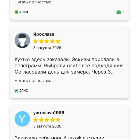
Читать полностью
для замера сотрудник Владислав
предложил по моему эскизу самый
1
подходящий вариант шкафа. Немного его
видоизменил, получилось даже лучше, чем
я хотела.
Ярослава
3 августа 2026
Кухню здесь заказали. Эскизы прислали в
телеграмм. Выбрали наиболее подходящий.
Согласовали день для замера. Через 3
недели кухня была уже готова. Остались
Читать полностью
довольны работой. Спасибо Ренессанс
мебель за качественную работу!
yaroslava1986
3 августа 2026
Заказала себе новый шкаф в студии