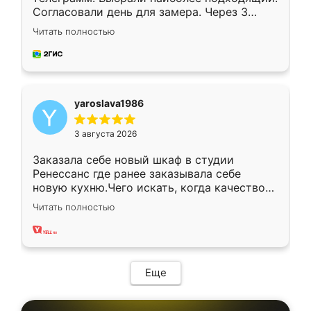
Согласовали день для замера. Через 3
недели кухня была уже готова. Остались
Читать полностью
довольны работой. Спасибо Ренессанс
мебель за качественную работу!
yaroslava1986
3 августа 2026
Заказала себе новый шкаф в студии
Ренессанс где ранее заказывала себе
новую кухню.Чего искать, когда качеством
вполне довольна. Служит кухня уже почти
Читать полностью
два года, нареканий нет.
Еще