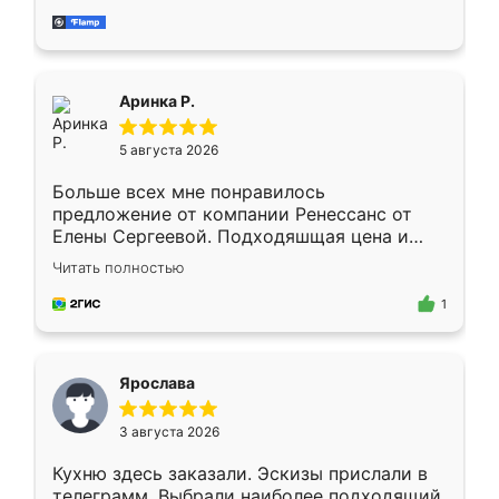
за день, ребята работали аккуратно, даже
пыли почти не было. Качество отличное,
ящики ходят плавно, ничего не скрипит.
Всё подошло как влитое.
Аринка Р.
5 августа 2026
Больше всех мне понравилось
предложение от компании Ренессанс от
Елены Сергеевой. Подходяшщая цена и
короткие сроки изготовления. Приехавший
Читать полностью
для замера сотрудник Владислав
предложил по моему эскизу самый
1
подходящий вариант шкафа. Немного его
видоизменил, получилось даже лучше, чем
я хотела.
Ярослава
3 августа 2026
Кухню здесь заказали. Эскизы прислали в
телеграмм. Выбрали наиболее подходящий.