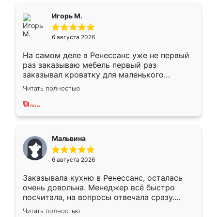
ящики ходят плавно, ничего не скрипит.
Всё подошло как влитое.
Игорь М.
6 августа 2026
На самом деле в Ренессанс уже не первый
раз заказываю мебель первый раз
заказывал кроватку для маленького
ребёнка при его рождении ,во второй раз
Читать полностью
заказал шкаф-купе. По качеству очень
хорошее сборка достаточно быстрая,
также адекватные цены. До этого
сравнивал с разными конкурентами в этом
сегменте ,выбор у конкурентов куда
Мальвина
меньше, здесь же он более разнообразный.
Мне нравится ,если что-то потребуется из
6 августа 2026
мебели буду заказывать только здесь.
Заказывала кухню в Ренессанс, осталась
очень довольна. Менеджер всё быстро
посчитала, на вопросы отвечала сразу.
Замерщик приехал в субботу, подошёл к
Читать полностью
делу со всей ответственностью. Собрали