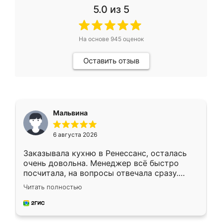
5.0
из 5
На основе
945
оценок
Оставить отзыв
Мальвина
6 августа 2026
Заказывала кухню в Ренессанс, осталась
очень довольна. Менеджер всё быстро
посчитала, на вопросы отвечала сразу.
Замерщик приехал в субботу, подошёл к
Читать полностью
делу со всей ответственностью. Собрали
за день, ребята работали аккуратно, даже
пыли почти не было. Качество отличное,