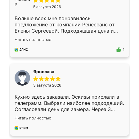
5 августа 2026
Больше всех мне понравилось
предложение от компании Ренессанс от
Елены Сергеевой. Подходяшщая цена и
короткие сроки изготовления. Приехавший
Читать полностью
для замера сотрудник Владислав
предложил по моему эскизу самый
1
подходящий вариант шкафа. Немного его
видоизменил, получилось даже лучше, чем
я хотела.
Ярослава
3 августа 2026
Кухню здесь заказали. Эскизы прислали в
телеграмм. Выбрали наиболее подходящий.
Согласовали день для замера. Через 3
недели кухня была уже готова. Остались
Читать полностью
довольны работой. Спасибо Ренессанс
мебель за качественную работу!