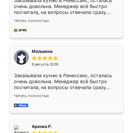
Заказывала кухню в Ренессанс, осталась
очень довольна. Менеджер всё быстро
посчитала, на вопросы отвечала сразу.
Замерщик приехал в субботу, подошёл к
Читать полностью
делу со всей ответственностью. Собрали
за день, ребята работали аккуратно, даже
пыли почти не было. Качество отличное,
ящики ходят плавно, ничего не скрипит.
Всё подошло как влитое.
Мальвина
6 августа 2026
Заказывала кухню в Ренессанс, осталась
очень довольна. Менеджер всё быстро
посчитала, на вопросы отвечала сразу.
Замерщик приехал в субботу, подошёл к
Читать полностью
делу со всей ответственностью. Собрали
за день, ребята работали аккуратно, даже
пыли почти не было. Качество отличное,
ящики ходят плавно, ничего не скрипит.
Всё подошло как влитое.
Аринка Р.