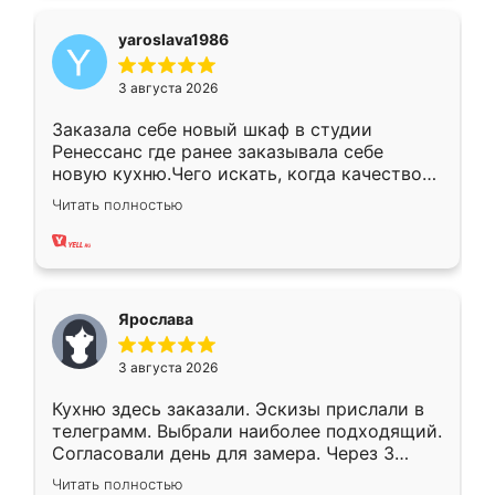
yaroslava1986
3 августа 2026
Заказала себе новый шкаф в студии
Ренессанс где ранее заказывала себе
новую кухню.Чего искать, когда качеством
вполне довольна. Служит кухня уже почти
Читать полностью
два года, нареканий нет.
Ярослава
3 августа 2026
Кухню здесь заказали. Эскизы прислали в
телеграмм. Выбрали наиболее подходящий.
Согласовали день для замера. Через 3
недели кухня была уже готова. Остались
Читать полностью