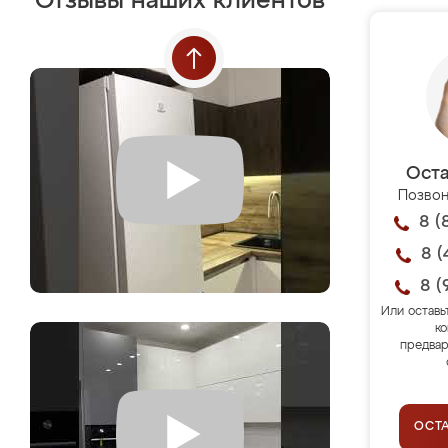
Отзывы наших клиентов
Оста
Позвон
8 (
8 (
8 (
Или оставь
ко
предвар
ОСТ