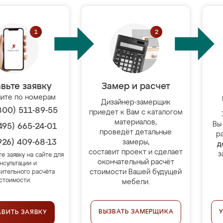
вьте заявку
Замер и расчет
ите по номерам
Дизайнер-замерщик
800) 511-89-55
приедет к Вам с каталогом
материалов,
Вы
495) 665-24-01
проведёт детальные
р
926) 409-68-13
замеры,
д
составит проект и сделает
з
те заявку на сайте для
окончательный расчёт
нсультации и
стоимости Вашей будущей
ительного расчёта
стоимости.
мебели.
ВЫЗВАТЬ ЗАМЕРЩИКА
АВИТЬ ЗАЯВКУ