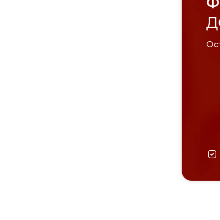
Ф
Д
Ост