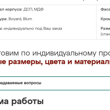
ал корпуса:
ДСП, МДФ
Фаса
ура:
Boyard, Blum
Кром
ы:
индивидуально под Ваш заказ
Разм
(ста
товим по индивидуальному про
е размеры, цвета и материа
задаваемые вопросы
ма работы