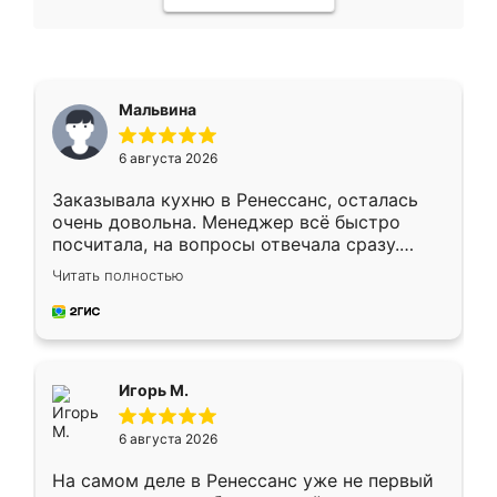
Мальвина
6 августа 2026
Заказывала кухню в Ренессанс, осталась
очень довольна. Менеджер всё быстро
посчитала, на вопросы отвечала сразу.
Замерщик приехал в субботу, подошёл к
Читать полностью
делу со всей ответственностью. Собрали
за день, ребята работали аккуратно, даже
пыли почти не было. Качество отличное,
ящики ходят плавно, ничего не скрипит.
Всё подошло как влитое.
Игорь М.
6 августа 2026
На самом деле в Ренессанс уже не первый