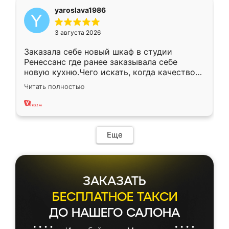
yaroslava1986
3 августа 2026
Заказала себе новый шкаф в студии
Ренессанс где ранее заказывала себе
новую кухню.Чего искать, когда качеством
вполне довольна. Служит кухня уже почти
Читать полностью
два года, нареканий нет.
Еще
ЗАКАЗАТЬ
БЕСПЛАТНОЕ ТАКСИ
ДО НАШЕГО САЛОНА