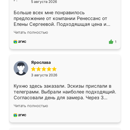
5 августа 2026
Больше всех мне понравилось
предложение от компании Ренессанс от
Елены Сергеевой. Подходяшщая цена и
короткие сроки изготовления. Приехавший
Читать полностью
для замера сотрудник Владислав
предложил по моему эскизу самый
1
подходящий вариант шкафа. Немного его
видоизменил, получилось даже лучше, чем
я хотела.
Ярослава
3 августа 2026
Кухню здесь заказали. Эскизы прислали в
телеграмм. Выбрали наиболее подходящий.
Согласовали день для замера. Через 3
недели кухня была уже готова. Остались
Читать полностью
довольны работой. Спасибо Ренессанс
мебель за качественную работу!