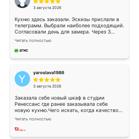
3 августа 2026
Кухню здесь заказали. Эскизы прислали в
телеграмм. Выбрали наиболее подходящий.
Согласовали день для замера. Через 3
недели кухня была уже готова. Остались
Читать полностью
довольны работой. Спасибо Ренессанс
мебель за качественную работу!
yaroslava1986
3 августа 2026
Заказала себе новый шкаф в студии
Ренессанс где ранее заказывала себе
новую кухню.Чего искать, когда качеством
вполне довольна. Служит кухня уже почти
Читать полностью
два года, нареканий нет.