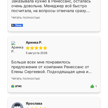
Заказывала кухню в Ренессанс, осталась
очень довольна. Менеджер всё быстро
посчитала, на вопросы отвечала сразу.
Замерщик приехал в субботу, подошёл к
Читать полностью
делу со всей ответственностью. Собрали
за день, ребята работали аккуратно, даже
пыли почти не было. Качество отличное,
ящики ходят плавно, ничего не скрипит.
Всё подошло как влитое.
Аринка Р.
5 августа 2026
Больше всех мне понравилось
предложение от компании Ренессанс от
Елены Сергеевой. Подходяшщая цена и
короткие сроки изготовления. Приехавший
Читать полностью
для замера сотрудник Владислав
предложил по моему эскизу самый
1
подходящий вариант шкафа. Немного его
видоизменил, получилось даже лучше, чем
я хотела.
Ярослава