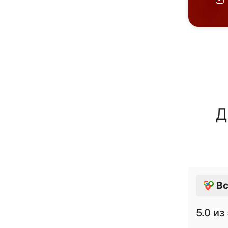
Д
Вс
5.0
из 