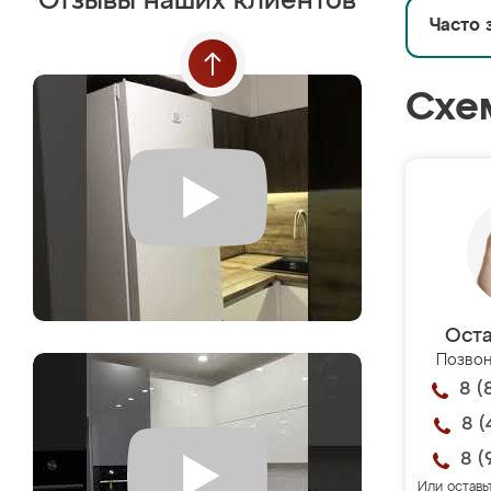
Отзывы наших клиентов
Часто 
Схе
Оста
Позвон
8 (
8 (
8 (
Или оставь