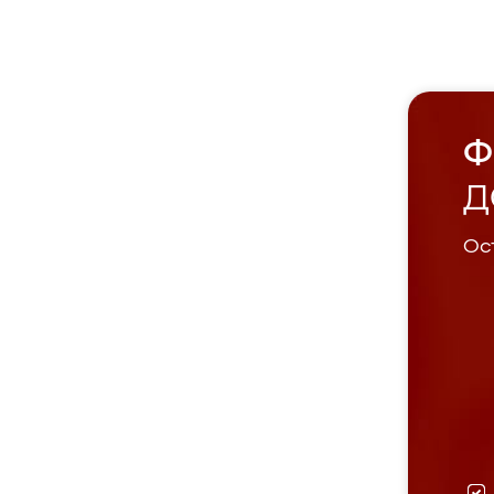
Ф
Д
Ост