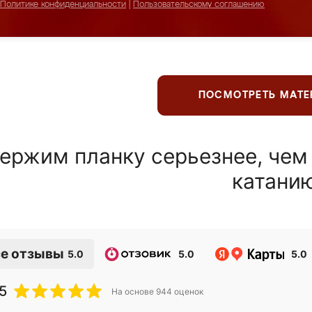
Политике конфиденциальности
|
Пользовательскому соглашению
ПОСМОТРЕТЬ МАТ
ержим планку серьезнее, чем
катани
е отзывы
5.0
5.0
5.0
5
На основе
944
оценок