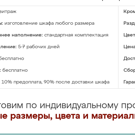
витраж
Кром
ы:
изготовление шкафа любого размера
Разд
ннее наполнение:
стандартная комплектация
Цвет
вление:
5-7 рабочих дней
Цена
бесплатно
Дост
:
бесплатно
Сбор
10% предоплата, 90% после доставки шкафа
Гара
товим по индивидуальному про
е размеры, цвета и материа