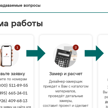
задаваемые вопросы
ма работы
вьте заявку
Замер и расчет
ите по номерам
Дизайнер-замерщик
800) 511-89-55
приедет к Вам с каталогом
материалов,
Вы
495) 665-24-01
проведёт детальные
р
926) 409-68-13
замеры,
д
составит проект и сделает
з
те заявку на сайте для