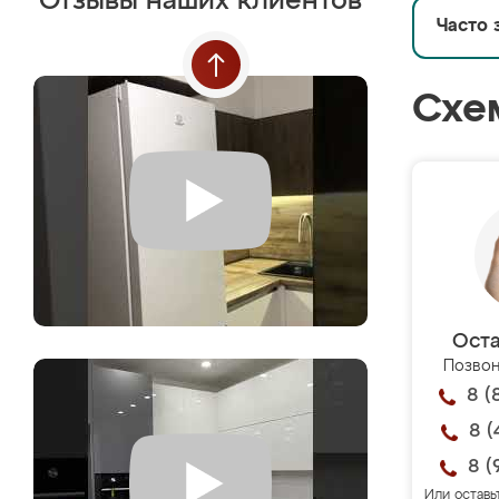
Отзывы наших клиентов
Часто 
Схе
Оста
Позвон
8 (
8 (
8 (
Или оставь