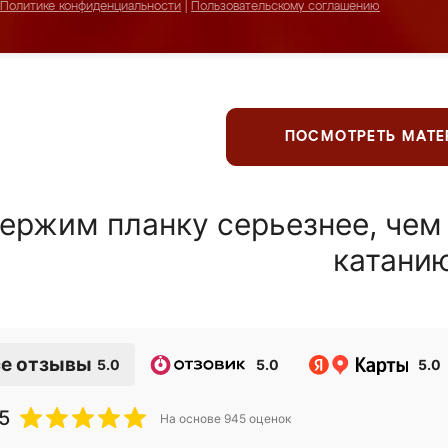
Политике конфиденциальности
|
Пользовательскому соглашению
ПОСМОТРЕТЬ МАТ
ержим планку серьезнее, чем
катани
е отзывы
5.0
5.0
5.0
5
На основе
945
оценок