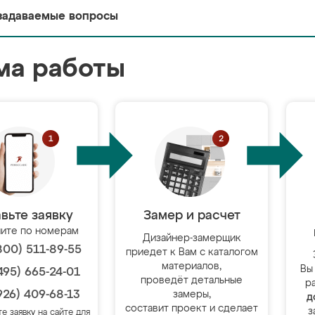
задаваемые вопросы
ма работы
вьте заявку
Замер и расчет
ите по номерам
Дизайнер-замерщик
800) 511-89-55
приедет к Вам с каталогом
материалов,
Вы
495) 665-24-01
проведёт детальные
р
926) 409-68-13
замеры,
д
составит проект и сделает
з
те заявку на сайте для