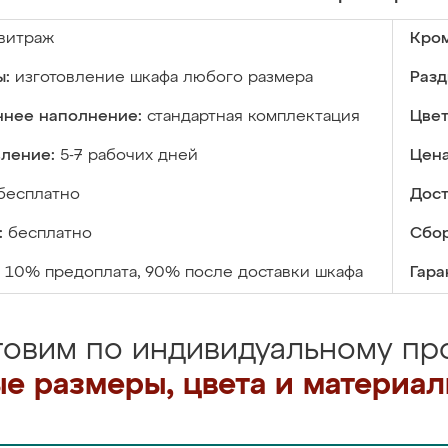
витраж
Кром
ы:
изготовление шкафа любого размера
Разд
ннее наполнение:
стандартная комплектация
Цвет
вление:
5-7 рабочих дней
Цена
бесплатно
Дост
:
бесплатно
Сбор
10% предоплата, 90% после доставки шкафа
Гара
товим по индивидуальному про
е размеры, цвета и материа