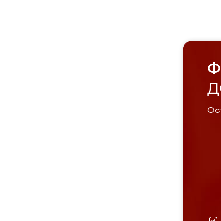
Ф
Д
Ост