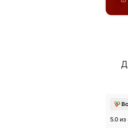
Д
Вс
5.0
из 