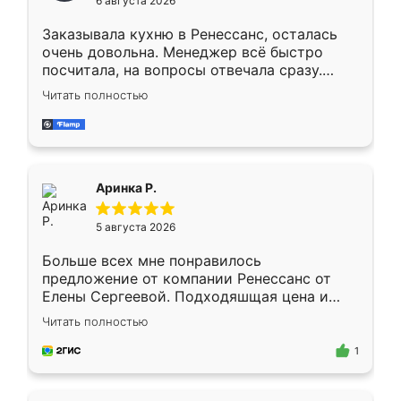
6 августа 2026
мебели буду заказывать только здесь.
Заказывала кухню в Ренессанс, осталась
очень довольна. Менеджер всё быстро
посчитала, на вопросы отвечала сразу.
Замерщик приехал в субботу, подошёл к
Читать полностью
делу со всей ответственностью. Собрали
за день, ребята работали аккуратно, даже
пыли почти не было. Качество отличное,
ящики ходят плавно, ничего не скрипит.
Всё подошло как влитое.
Аринка Р.
5 августа 2026
Больше всех мне понравилось
предложение от компании Ренессанс от
Елены Сергеевой. Подходяшщая цена и
короткие сроки изготовления. Приехавший
Читать полностью
для замера сотрудник Владислав
предложил по моему эскизу самый
1
подходящий вариант шкафа. Немного его
видоизменил, получилось даже лучше, чем