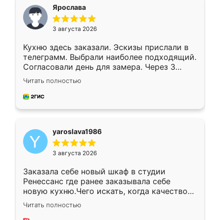
я хотела.
Ярослава
3 августа 2026
Кухню здесь заказали. Эскизы прислали в
телеграмм. Выбрали наиболее подходящий.
Согласовали день для замера. Через 3
недели кухня была уже готова. Остались
Читать полностью
довольны работой. Спасибо Ренессанс
мебель за качественную работу!
yaroslava1986
3 августа 2026
Заказала себе новый шкаф в студии
Ренессанс где ранее заказывала себе
новую кухню.Чего искать, когда качеством
вполне довольна. Служит кухня уже почти
Читать полностью
два года, нареканий нет.