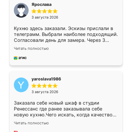
я хотела.
Ярослава
3 августа 2026
Кухню здесь заказали. Эскизы прислали в
телеграмм. Выбрали наиболее подходящий.
Согласовали день для замера. Через 3
недели кухня была уже готова. Остались
Читать полностью
довольны работой. Спасибо Ренессанс
мебель за качественную работу!
yaroslava1986
3 августа 2026
Заказала себе новый шкаф в студии
Ренессанс где ранее заказывала себе
новую кухню.Чего искать, когда качеством
вполне довольна. Служит кухня уже почти
Читать полностью
два года, нареканий нет.