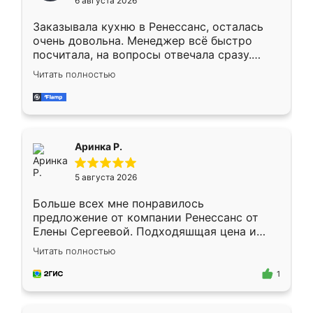
6 августа 2026
мебели буду заказывать только здесь.
Заказывала кухню в Ренессанс, осталась
очень довольна. Менеджер всё быстро
посчитала, на вопросы отвечала сразу.
Замерщик приехал в субботу, подошёл к
Читать полностью
делу со всей ответственностью. Собрали
за день, ребята работали аккуратно, даже
пыли почти не было. Качество отличное,
ящики ходят плавно, ничего не скрипит.
Всё подошло как влитое.
Аринка Р.
5 августа 2026
Больше всех мне понравилось
предложение от компании Ренессанс от
Елены Сергеевой. Подходяшщая цена и
короткие сроки изготовления. Приехавший
Читать полностью
для замера сотрудник Владислав
предложил по моему эскизу самый
1
подходящий вариант шкафа. Немного его
видоизменил, получилось даже лучше, чем