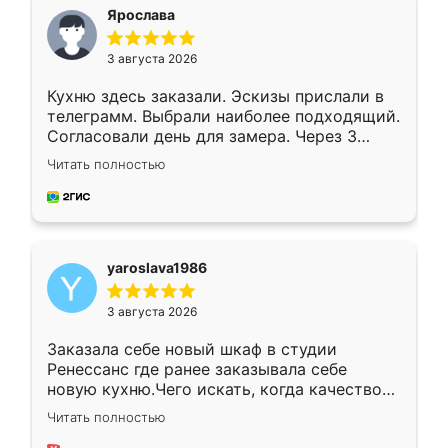
я хотела.
Ярослава
3 августа 2026
Кухню здесь заказали. Эскизы прислали в
телеграмм. Выбрали наиболее подходящий.
Согласовали день для замера. Через 3
недели кухня была уже готова. Остались
Читать полностью
довольны работой. Спасибо Ренессанс
мебель за качественную работу!
yaroslava1986
3 августа 2026
Заказала себе новый шкаф в студии
Ренессанс где ранее заказывала себе
новую кухню.Чего искать, когда качеством
вполне довольна. Служит кухня уже почти
Читать полностью
два года, нареканий нет.