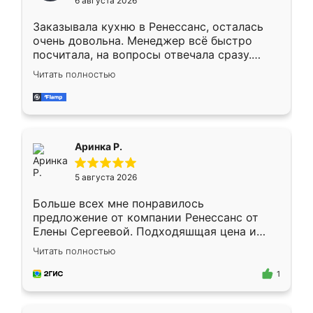
6 августа 2026
мебели буду заказывать только здесь.
Заказывала кухню в Ренессанс, осталась
очень довольна. Менеджер всё быстро
посчитала, на вопросы отвечала сразу.
Замерщик приехал в субботу, подошёл к
Читать полностью
делу со всей ответственностью. Собрали
за день, ребята работали аккуратно, даже
пыли почти не было. Качество отличное,
ящики ходят плавно, ничего не скрипит.
Всё подошло как влитое.
Аринка Р.
5 августа 2026
Больше всех мне понравилось
предложение от компании Ренессанс от
Елены Сергеевой. Подходяшщая цена и
короткие сроки изготовления. Приехавший
Читать полностью
для замера сотрудник Владислав
предложил по моему эскизу самый
1
подходящий вариант шкафа. Немного его
видоизменил, получилось даже лучше, чем