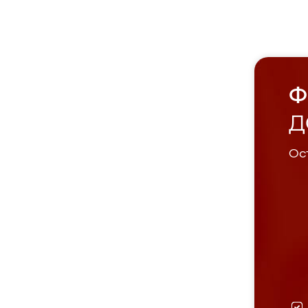
Ф
Д
Ост