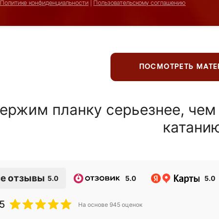
Политике конфиденциальности
|
Пользовательскому соглашению
ПОСМОТРЕТЬ МАТ
ержим планку серьезнее, чем
катани
е отзывы
5.0
5.0
5.0
5
На основе
945
оценок