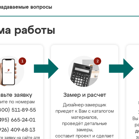
задаваемые вопросы
ма работы
вьте заявку
Замер и расчет
ите по номерам
Дизайнер-замерщик
800) 511-89-55
приедет к Вам с каталогом
материалов,
Вы
495) 665-24-01
проведёт детальные
р
926) 409-68-13
замеры,
д
составит проект и сделает
з
те заявку на сайте для