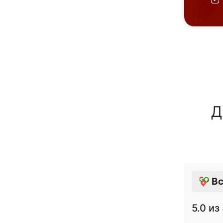
Д
Вс
5.0
из 