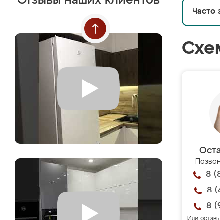
Отзывы наших клиентов
Часто 
Схе
Оста
Позвон
8 (
8 (
8 (
Или оставь