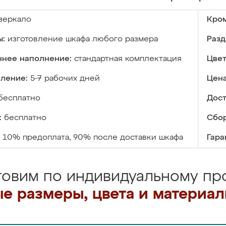
зеркало
Кром
ы:
изготовление шкафа любого размера
Разд
ннее наполнение:
стандартная комплектация
Цвет
вление:
5-7 рабочих дней
Цена
бесплатно
Дост
:
бесплатно
Сбор
10% предоплата, 90% после доставки шкафа
Гара
товим по индивидуальному про
е размеры, цвета и материа