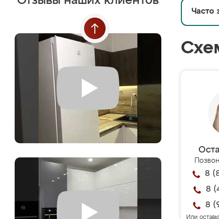
Отзывы наших клиентов
Часто 
Схе
Оста
Позвон
8 (
8 (
8 (
Или оставь