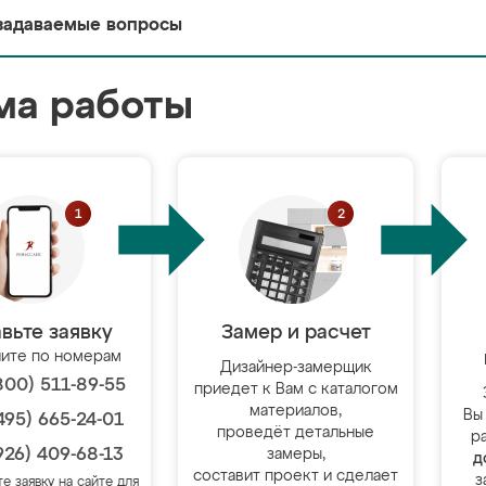
задаваемые вопросы
ма работы
вьте заявку
Замер и расчет
ите по номерам
Дизайнер-замерщик
800) 511-89-55
приедет к Вам с каталогом
материалов,
Вы
495) 665-24-01
проведёт детальные
р
926) 409-68-13
замеры,
д
составит проект и сделает
з
те заявку на сайте для