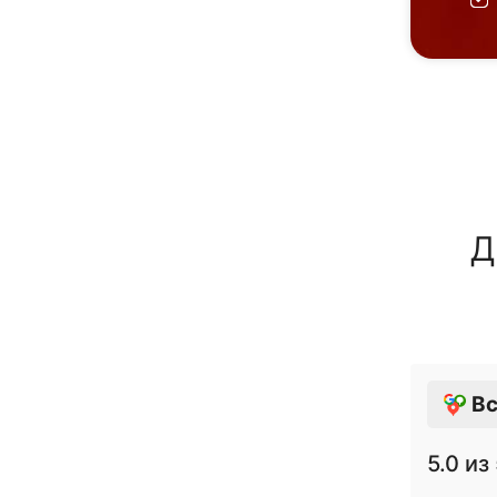
Д
Вс
5.0
из 