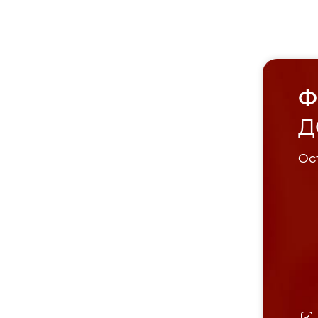
Ф
Д
Ост