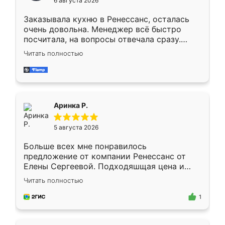
6 августа 2026
мебели буду заказывать только здесь.
Заказывала кухню в Ренессанс, осталась
очень довольна. Менеджер всё быстро
посчитала, на вопросы отвечала сразу.
Замерщик приехал в субботу, подошёл к
Читать полностью
делу со всей ответственностью. Собрали
за день, ребята работали аккуратно, даже
пыли почти не было. Качество отличное,
ящики ходят плавно, ничего не скрипит.
Всё подошло как влитое.
Аринка Р.
5 августа 2026
Больше всех мне понравилось
предложение от компании Ренессанс от
Елены Сергеевой. Подходяшщая цена и
короткие сроки изготовления. Приехавший
Читать полностью
для замера сотрудник Владислав
предложил по моему эскизу самый
1
подходящий вариант шкафа. Немного его
видоизменил, получилось даже лучше, чем