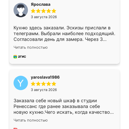
я хотела.
Ярослава
3 августа 2026
Кухню здесь заказали. Эскизы прислали в
телеграмм. Выбрали наиболее подходящий.
Согласовали день для замера. Через 3
недели кухня была уже готова. Остались
Читать полностью
довольны работой. Спасибо Ренессанс
мебель за качественную работу!
yaroslava1986
3 августа 2026
Заказала себе новый шкаф в студии
Ренессанс где ранее заказывала себе
новую кухню.Чего искать, когда качеством
вполне довольна. Служит кухня уже почти
Читать полностью
два года, нареканий нет.