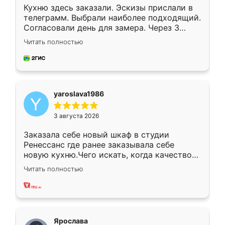
Кухню здесь заказали. Эскизы прислали в
телеграмм. Выбрали наиболее подходящий.
Согласовали день для замера. Через 3
недели кухня была уже готова. Остались
Читать полностью
довольны работой. Спасибо Ренессанс
мебель за качественную работу!
yaroslava1986
3 августа 2026
Заказала себе новый шкаф в студии
Ренессанс где ранее заказывала себе
новую кухню.Чего искать, когда качеством
вполне довольна. Служит кухня уже почти
Читать полностью
два года, нареканий нет.
Ярослава