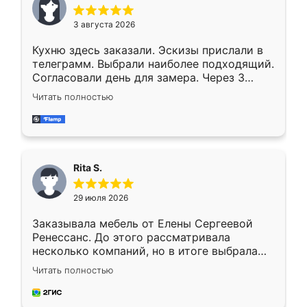
3 августа 2026
Кухню здесь заказали. Эскизы прислали в
телеграмм. Выбрали наиболее подходящий.
Согласовали день для замера. Через 3
недели кухня была уже готова. Остались
Читать полностью
довольны работой. Спасибо Ренессанс
мебель за качественную работу!
Rita S.
29 июля 2026
Заказывала мебель от Елены Сергеевой
Ренессанс. До этого рассматривала
несколько компаний, но в итоге выбрала
эту. Сначала обговорили условия, потом
Читать полностью
приехал замерщик, всё спокойно объяснил
и снял размеры. Изготовили в срок, с
доставкой тоже никаких проблем не