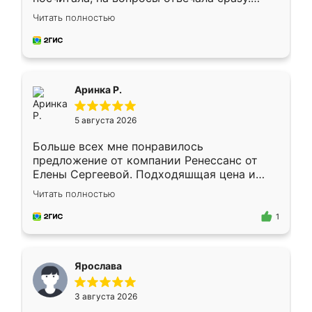
Замерщик приехал в субботу, подошёл к
Читать полностью
делу со всей ответственностью. Собрали
за день, ребята работали аккуратно, даже
пыли почти не было. Качество отличное,
ящики ходят плавно, ничего не скрипит.
Всё подошло как влитое.
Аринка Р.
5 августа 2026
Больше всех мне понравилось
предложение от компании Ренессанс от
Елены Сергеевой. Подходяшщая цена и
короткие сроки изготовления. Приехавший
Читать полностью
для замера сотрудник Владислав
предложил по моему эскизу самый
1
подходящий вариант шкафа. Немного его
видоизменил, получилось даже лучше, чем
я хотела.
Ярослава
3 августа 2026