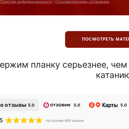
Политике конфиденциальности
|
Пользовательскому соглашению
ПОСМОТРЕТЬ МАТ
ержим планку серьезнее, чем
катани
е отзывы
5.0
5.0
5.0
5
На основе
945
оценок