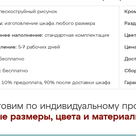
пескоструйный рисунок
Кром
ы:
изготовление шкафа любого размера
Разд
ннее наполнение:
стандартная комплектация
Цвет
вление:
5-7 рабочих дней
Цена
бесплатно
Дост
:
бесплатно
Сбор
10% предоплата, 90% после доставки шкафа
Гара
товим по индивидуальному про
е размеры, цвета и материа