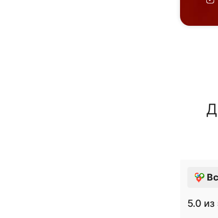
Д
Вс
5.0
из 