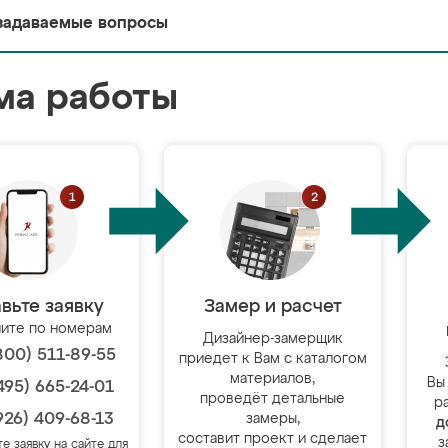
задаваемые вопросы
ма работы
вьте заявку
Замер и расчет
ите по номерам
Дизайнер-замерщик
800) 511-89-55
приедет к Вам с каталогом
материалов,
Вы
495) 665-24-01
проведёт детальные
р
926) 409-68-13
замеры,
д
составит проект и сделает
з
те заявку на сайте для