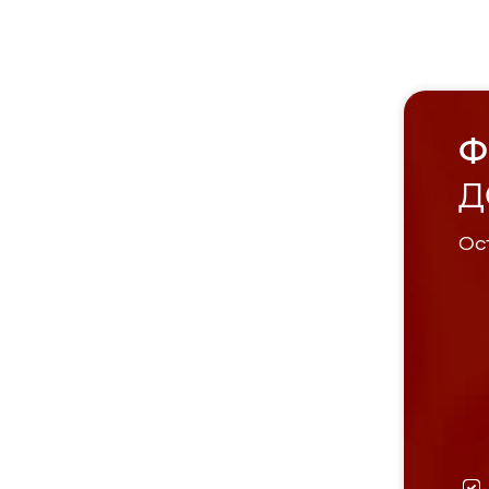
Ф
Д
Ост