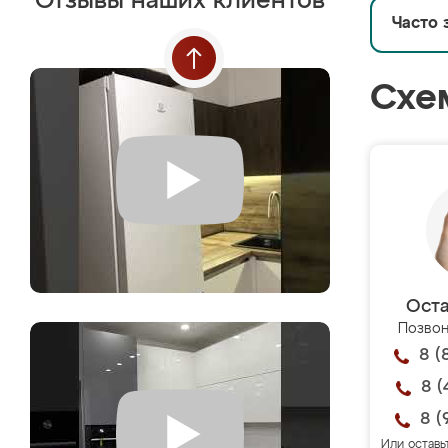
Отзывы наших клиентов
Часто 
Схе
Оста
Позвон
8 (
8 (
8 (
Или оставь