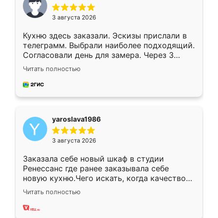
3 августа 2026
Кухню здесь заказали. Эскизы прислали в
телеграмм. Выбрали наиболее подходящий.
Согласовали день для замера. Через 3
недели кухня была уже готова. Остались
Читать полностью
довольны работой. Спасибо Ренессанс
мебель за качественную работу!
yaroslava1986
3 августа 2026
Заказала себе новый шкаф в студии
Ренессанс где ранее заказывала себе
новую кухню.Чего искать, когда качеством
вполне довольна. Служит кухня уже почти
Читать полностью
два года, нареканий нет.