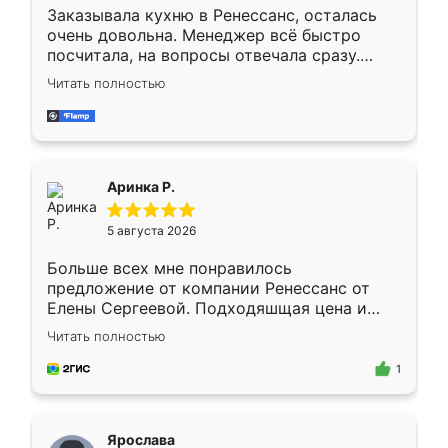
Заказывала кухню в Ренессанс, осталась
очень довольна. Менеджер всё быстро
посчитала, на вопросы отвечала сразу.
Замерщик приехал в субботу, подошёл к
Читать полностью
делу со всей ответственностью. Собрали
за день, ребята работали аккуратно, даже
пыли почти не было. Качество отличное,
ящики ходят плавно, ничего не скрипит.
Всё подошло как влитое.
Аринка Р.
5 августа 2026
Больше всех мне понравилось
предложение от компании Ренессанс от
Елены Сергеевой. Подходяшщая цена и
короткие сроки изготовления. Приехавший
Читать полностью
для замера сотрудник Владислав
предложил по моему эскизу самый
1
подходящий вариант шкафа. Немного его
видоизменил, получилось даже лучше, чем
я хотела.
Ярослава