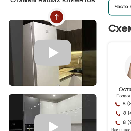
Отзывы наших клиентов
Часто 
Схе
Оста
Позвон
8 (
8 (
8 (
Или оставь