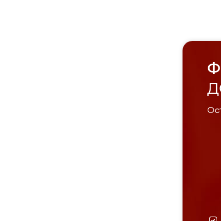
Ф
Д
Ост