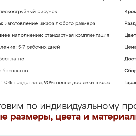
пескоструйный рисунок
Кром
ы:
изготовление шкафа любого размера
Разд
ннее наполнение:
стандартная комплектация
Цвет
вление:
5-7 рабочих дней
Цена
бесплатно
Дост
:
бесплатно
Сбор
10% предоплата, 90% после доставки шкафа
Гара
товим по индивидуальному про
е размеры, цвета и материа