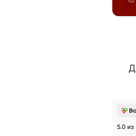
Д
Вс
5.0
из 