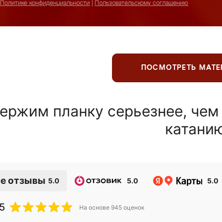
Политике конфиденциальности
|
Пользовательскому соглашению
ПОСМОТРЕТЬ МАТ
ержим планку серьезнее, чем
катани
е отзывы
5.0
5.0
5.0
5
На основе
945
оценок