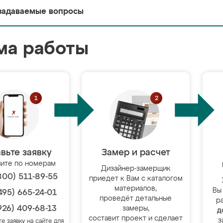
задаваемые вопросы
ма работы
вьте заявку
Замер и расчет
ите по номерам
Дизайнер-замерщик
800) 511-89-55
приедет к Вам с каталогом
материалов,
Вы
495) 665-24-01
проведёт детальные
р
926) 409-68-13
замеры,
д
составит проект и сделает
з
те заявку на сайте для