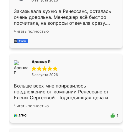
6 августа 2026
мебели буду заказывать только здесь.
Заказывала кухню в Ренессанс, осталась
очень довольна. Менеджер всё быстро
посчитала, на вопросы отвечала сразу.
Замерщик приехал в субботу, подошёл к
Читать полностью
делу со всей ответственностью. Собрали
за день, ребята работали аккуратно, даже
пыли почти не было. Качество отличное,
ящики ходят плавно, ничего не скрипит.
Всё подошло как влитое.
Аринка Р.
5 августа 2026
Больше всех мне понравилось
предложение от компании Ренессанс от
Елены Сергеевой. Подходяшщая цена и
короткие сроки изготовления. Приехавший
Читать полностью
для замера сотрудник Владислав
предложил по моему эскизу самый
1
подходящий вариант шкафа. Немного его
видоизменил, получилось даже лучше, чем