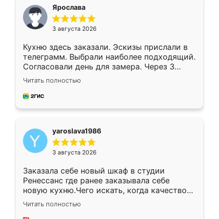
я хотела.
Ярослава
3 августа 2026
Кухню здесь заказали. Эскизы прислали в
телеграмм. Выбрали наиболее подходящий.
Согласовали день для замера. Через 3
недели кухня была уже готова. Остались
Читать полностью
довольны работой. Спасибо Ренессанс
мебель за качественную работу!
yaroslava1986
3 августа 2026
Заказала себе новый шкаф в студии
Ренессанс где ранее заказывала себе
новую кухню.Чего искать, когда качеством
вполне довольна. Служит кухня уже почти
Читать полностью
два года, нареканий нет.