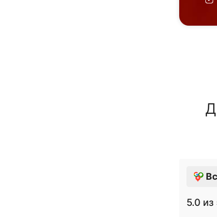
Д
Вс
5.0
из 