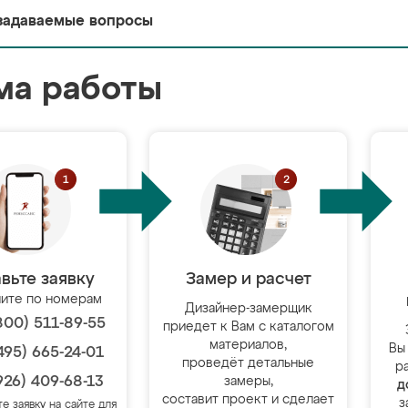
задаваемые вопросы
ма работы
вьте заявку
Замер и расчет
ите по номерам
Дизайнер-замерщик
800) 511-89-55
приедет к Вам с каталогом
материалов,
Вы
495) 665-24-01
проведёт детальные
р
926) 409-68-13
замеры,
д
составит проект и сделает
з
те заявку на сайте для