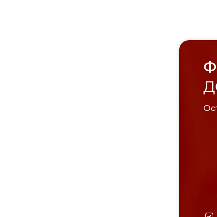
Ф
Д
Ост