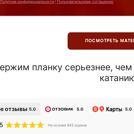
Политике конфиденциальности
|
Пользовательскому соглашению
ПОСМОТРЕТЬ МАТ
ержим планку серьезнее, чем
катани
е отзывы
5.0
5.0
5.0
5
На основе
945
оценок