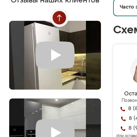
Отзывы наших клиентов
Часто 
Схе
Оста
Позвон
8 (
8 (
8 (
Или оставь