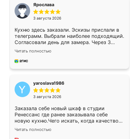
я хотела.
Ярослава
3 августа 2026
Кухню здесь заказали. Эскизы прислали в
телеграмм. Выбрали наиболее подходящий.
Согласовали день для замера. Через 3
недели кухня была уже готова. Остались
Читать полностью
довольны работой. Спасибо Ренессанс
мебель за качественную работу!
yaroslava1986
3 августа 2026
Заказала себе новый шкаф в студии
Ренессанс где ранее заказывала себе
новую кухню.Чего искать, когда качеством
вполне довольна. Служит кухня уже почти
Читать полностью
два года, нареканий нет.