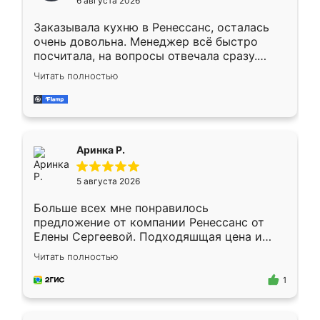
6 августа 2026
мебели буду заказывать только здесь.
Заказывала кухню в Ренессанс, осталась
очень довольна. Менеджер всё быстро
посчитала, на вопросы отвечала сразу.
Замерщик приехал в субботу, подошёл к
Читать полностью
делу со всей ответственностью. Собрали
за день, ребята работали аккуратно, даже
пыли почти не было. Качество отличное,
ящики ходят плавно, ничего не скрипит.
Всё подошло как влитое.
Аринка Р.
5 августа 2026
Больше всех мне понравилось
предложение от компании Ренессанс от
Елены Сергеевой. Подходяшщая цена и
короткие сроки изготовления. Приехавший
Читать полностью
для замера сотрудник Владислав
предложил по моему эскизу самый
1
подходящий вариант шкафа. Немного его
видоизменил, получилось даже лучше, чем