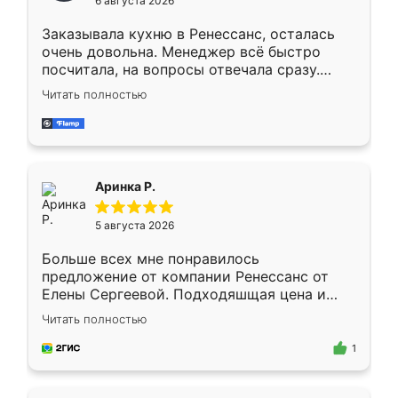
6 августа 2026
мебели буду заказывать только здесь.
Заказывала кухню в Ренессанс, осталась
очень довольна. Менеджер всё быстро
посчитала, на вопросы отвечала сразу.
Замерщик приехал в субботу, подошёл к
Читать полностью
делу со всей ответственностью. Собрали
за день, ребята работали аккуратно, даже
пыли почти не было. Качество отличное,
ящики ходят плавно, ничего не скрипит.
Всё подошло как влитое.
Аринка Р.
5 августа 2026
Больше всех мне понравилось
предложение от компании Ренессанс от
Елены Сергеевой. Подходяшщая цена и
короткие сроки изготовления. Приехавший
Читать полностью
для замера сотрудник Владислав
предложил по моему эскизу самый
1
подходящий вариант шкафа. Немного его
видоизменил, получилось даже лучше, чем