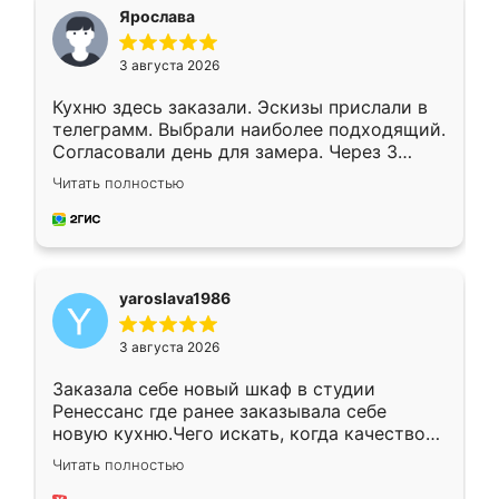
я хотела.
Ярослава
3 августа 2026
Кухню здесь заказали. Эскизы прислали в
телеграмм. Выбрали наиболее подходящий.
Согласовали день для замера. Через 3
недели кухня была уже готова. Остались
Читать полностью
довольны работой. Спасибо Ренессанс
мебель за качественную работу!
yaroslava1986
3 августа 2026
Заказала себе новый шкаф в студии
Ренессанс где ранее заказывала себе
новую кухню.Чего искать, когда качеством
вполне довольна. Служит кухня уже почти
Читать полностью
два года, нареканий нет.